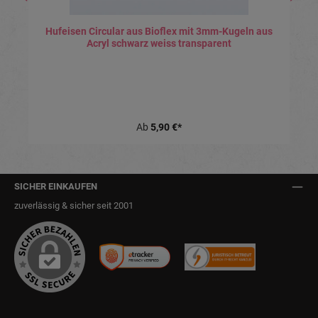
Hufeisen Circular aus Bioflex mit 3mm-Kugeln aus
Acryl schwarz weiss transparent
Ab
5,90 €*
SICHER EINKAUFEN
zuverlässig & sicher seit 2001