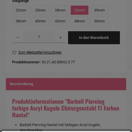
auswählen
Steglänge
22mm
25mm
28mm
32mm
35mm
38mm
40mm
42mm
48mm
50mm
Produkt Anzahl: Gib den gewünschten Wert ein oder benutze die Schaltflächen um die Anzahl
In den Warenkorb
Zum Merkzettel hinzufügen
Produktnummer:
56.21.AD.BBIGL5.77
Beschreibung
Produktinformationen "Barbell Piercing
farbige Acryl Kugeln Chirurgenstahl 11 Farben
Hantel"
Barbell Piercing Hantel mit farbigen Acryl Kugeln,
abschraubbar.