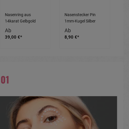
Nasenring aus
Nasenstecker Pin
Na
14karat Gelbgold
1mm-Kugel Silber
Sil
Weissgold Roségold
silberfarbig schwarz
sc
Ab
Ab
A
0.6mm mit
goldfarbig
ro
39,00 €*
8,90 €*
8,
Geschenkbox
roségoldfarbig
001