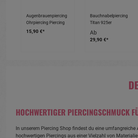
r
Augenbrauenpiercing
Bauchnabelpiercing
Ohrpiercing Piercing
Titan 925er
old
Chirurgenstahl
Silbermotiv Blume mit
15,90 €*
Ab
6m
Banane goldfarbig
Schmetterling
29,90 €*
Schild aus Silber
8mm/10mm/12mm
Kristalldesign
Stablänge
DE
HOCHWERTIGER PIERCINGSCHMUCK FÜ
In unserem Piercing Shop findest du eine umfangreiche
hochwertigen Piercings aus einer Vielzahl von Materiali