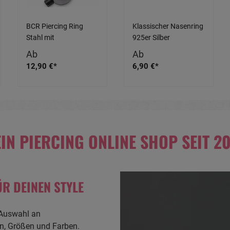
BCR Piercing Ring
Klassischer Nasenring
Stahl mit
925er Silber
Schraubkugel von
silberfarbig schwarz
Ab
Ab
4mm bis 15mm
goldfarbig
12,90 €*
6,90 €*
Stabstärke
roségoldfarbig 0.6mm
bis 1.2mm Stärke
IN PIERCING ONLINE SHOP SEIT 2
R DEINEN STYLE
 Auswahl an
en, Größen und Farben.