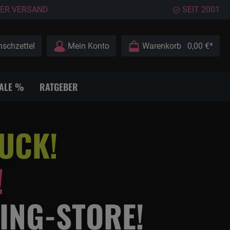
ER VERSAND
SEIT 2001
schzettel
Mein Konto
Warenkorb
0,00 €*
ALE %
RATGEBER
UCK!
!
CING-STORE!