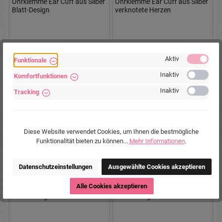
Ohrklemme Ear Cuff aus Silber
Ohrklemme Ear Cuff aus Silber
Blatt-Design
verknotete Herzen
Aktiv
Funktionale
8,90 €*
8,90 €*
Inaktiv
Komfortfunktionen
Inaktiv
Tracking
Diese Website verwendet Cookies, um Ihnen die bestmögliche
Funktionalität bieten zu können...
Mehr Informationen
.
Datenschutzeinstellungen
Ausgewählte Cookies akzeptieren
Alle Cookies akzeptieren
Ohrklemme Ear Cuff aus Silber
Ohrklemme Ear Cuff aus Silber
mit Anhänger Stern
mit Anhänger Blatt