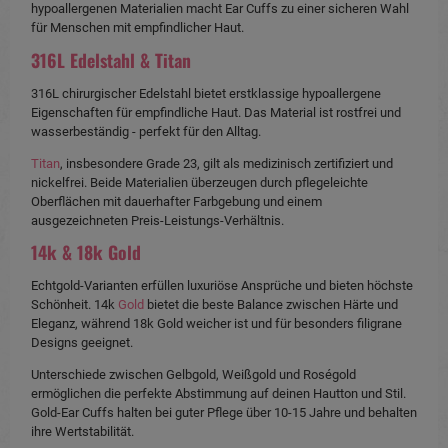
hypoallergenen Materialien macht Ear Cuffs zu einer sicheren Wahl
für Menschen mit empfindlicher Haut.
316L Edelstahl & Titan
316L chirurgischer Edelstahl bietet erstklassige hypoallergene
Eigenschaften für empfindliche Haut. Das Material ist rostfrei und
wasserbeständig - perfekt für den Alltag.
Titan
, insbesondere Grade 23, gilt als medizinisch zertifiziert und
nickelfrei. Beide Materialien überzeugen durch pflegeleichte
Oberflächen mit dauerhafter Farbgebung und einem
ausgezeichneten Preis-Leistungs-Verhältnis.
14k & 18k Gold
Echtgold-Varianten erfüllen luxuriöse Ansprüche und bieten höchste
Schönheit. 14k
Gold
bietet die beste Balance zwischen Härte und
Eleganz, während 18k Gold weicher ist und für besonders filigrane
Designs geeignet.
Unterschiede zwischen Gelbgold, Weißgold und Roségold
ermöglichen die perfekte Abstimmung auf deinen Hautton und Stil.
Gold-Ear Cuffs halten bei guter Pflege über 10-15 Jahre und behalten
ihre Wertstabilität.