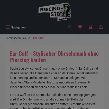
alt springen
Navigation
Piercingschmuck
Ear Cuff
Ear Cuff - Stylischer Ohrschmuck ohne
Piercing kaufen
Suchst du stylischen Ohrschmuck ohne Ohrloch? Ear Cuffs sind
deine Lösung: Sie klemmen sicher an der Ohrmuschel, erfordern
kein Piercing und lassen sich in Sekunden anlegen. Von
dezenten Alltags-Modellen bis zu glamourösen Statement-
Pieces findest du hier alles für deinen individuellen Look.
Ein Ear Cuff ist ein Schmuckstück, das ohne Piercing getragen
wird. Die Ohrklemme wird an die schmalste Stelle der
Ohrmuschel geschoben und durch sanftes Festdrücken fixiert.
So entsteht ein auffälliger Look ohne dauerhaftes Ohrloch -