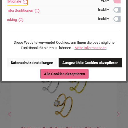
Aktiv
Funktionale
Inaktiv
Komfortfunktionen
Inaktiv
Tracking
13,90 €*
Diese Website verwendet Cookies, um Ihnen die bestmögliche
Funktionalität bieten zu können...
Mehr Informationen
.
Produktgalerie überspringen
Ähnliche Produkte
Datenschutzeinstellungen
Ausgewählte Cookies akzeptieren
Alle Cookies akzeptieren