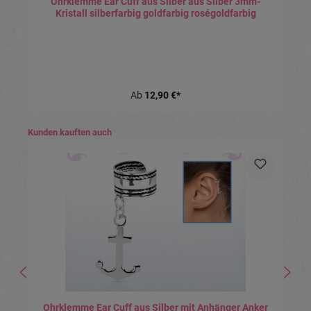
Ohrklemme Ear Cuff aus Silber aus Silber 3mm-
Kristall silberfarbig goldfarbig roségoldfarbig
Ab
12,90 €*
Produktgalerie überspringen
Kunden kauften auch
Ohrklemme Ear Cuff aus Silber mit Anhänger Anker