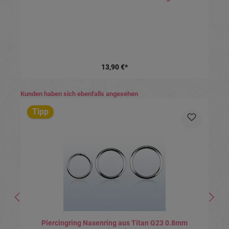
13,90 €*
Produktgalerie überspringen
Kunden haben sich ebenfalls angesehen
Tipp
Piercingring Nasenring aus Titan G23 0.8mm