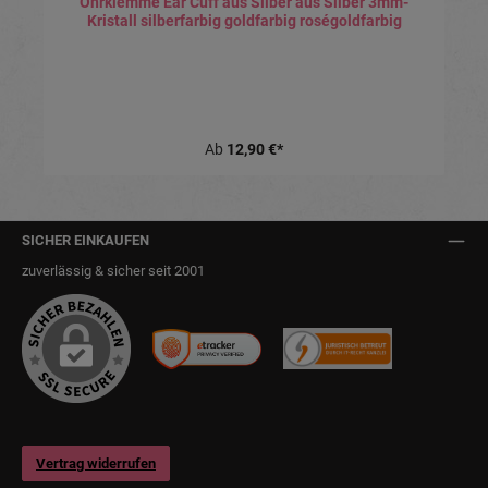
Ohrklemme Ear Cuff aus Silber aus Silber 3mm-
Kristall silberfarbig goldfarbig roségoldfarbig
Ab
12,90 €*
SICHER EINKAUFEN
zuverlässig & sicher seit 2001
Vertrag widerrufen