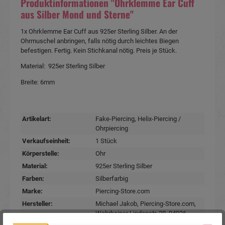
Produktinformationen "Ohrklemme Ear Cuff
aus Silber Mond und Sterne"
1x Ohrklemme Ear Cuff aus 925er Sterling Silber. An der
Ohrmuschel anbringen, falls nötig durch leichtes Biegen
befestigen. Fertig. Kein Stichkanal nötig. Preis je Stück.
Material: 925er Sterling Silber
Breite: 6mm
Artikelart:
Fake-Piercing
, Helix-Piercing /
Ohrpiercing
Verkaufseinheit:
1 Stück
Körperstelle:
Ohr
Material:
925er Sterling Silber
Farben:
Silberfarbig
Marke:
Piercing-Store.com
Hersteller:
Michael Jakob, Piercing-Store.com,
Wehrhainer Lindenstr. 28, 04936
Schlieben, Deutschland.