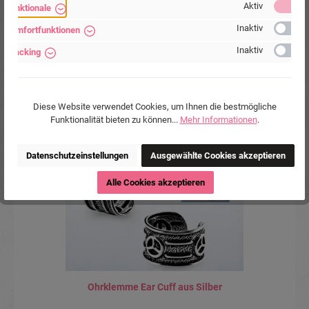
Aktiv
Funktionale
www.piercing-store.com
Inaktiv
Komfortfunktionen
Inaktiv
Tracking
Diese Website verwendet Cookies, um Ihnen die bestmögliche
Produktgalerie überspringen
Accessory Items
Funktionalität bieten zu können...
Mehr Informationen
.
Datenschutzeinstellungen
Ausgewählte Cookies akzeptieren
Alle Cookies akzeptieren
Ohrklemme Ear Cuff aus Silber