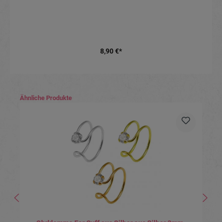
8,90 €*
Produktgalerie überspringen
Ähnliche Produkte