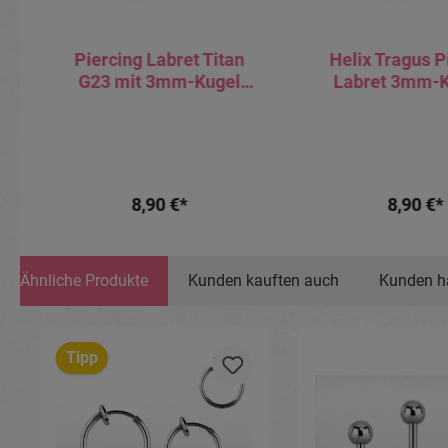
Piercing Labret Titan
Helix Tragus P
G23 mit 3mm-Kugel
Labret 3mm-Kr
schwarz goldfarbig
silberfarbig 
0.8mm Stabstärke
goldfarb
roségoldfa
8,90 €*
8,90 €*
Ähnliche Produkte
Kunden kauften auch
Kunden h
Produktgalerie überspringen
Tipp