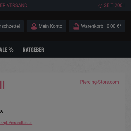
ER VERSAND
SEIT 2001
schzettel
Mein Konto
Warenkorb
0,00 €*
ALE %
RATGEBER
ll
Piercing-Store.com
*
. zzgl. Versandkosten