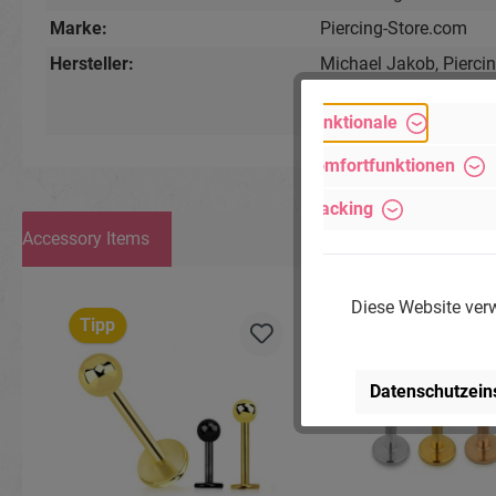
Marke:
Piercing-Store.com
Hersteller:
Michael Jakob, Pierci
Lindenstr. 28, 04936 S
www.piercing-store.c
Funktionale
Komfortfunktionen
Tracking
Accessory Items
Produktgalerie überspringen
Diese Website verw
Tipp
Tipp
Datenschutzein