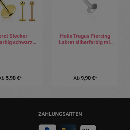
bret Stecker
Helix Tragus Piercing
farbig schwarz
Labret silberfarbig mit
ségoldfarbig
2.5mm-Kristall
ogenfarbig mit
l Stabstärke:
0.8mm
Ab
5,90 €*
Ab
9,90 €*
ZAHLUNGSARTEN