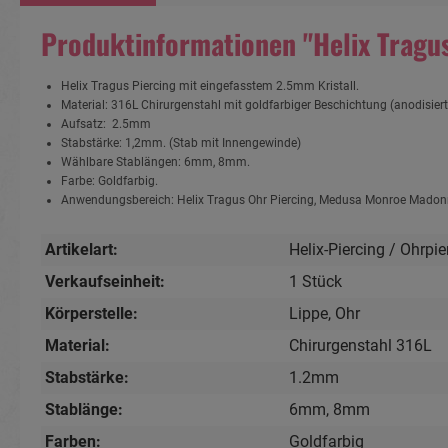
Produktinformationen "Helix Tragus
Helix Tragus Piercing mit eingefasstem 2.5mm Kristall.
Material: 316L Chirurgenstahl mit goldfarbiger Beschichtung (anodisiert
Aufsatz: 2.5mm
Stabstärke: 1,2mm. (Stab mit Innengewinde)
Wählbare Stablängen: 6mm, 8mm.
Farbe: Goldfarbig.
Anwendungsbereich: Helix Tragus Ohr Piercing, Medusa Monroe Madonn
Artikelart:
Helix-Piercing / Ohrpie
Verkaufseinheit:
1 Stück
Körperstelle:
Lippe
, Ohr
Material:
Chirurgenstahl 316L
Stabstärke:
1.2mm
Stablänge:
6mm
, 8mm
Farben:
Goldfarbig