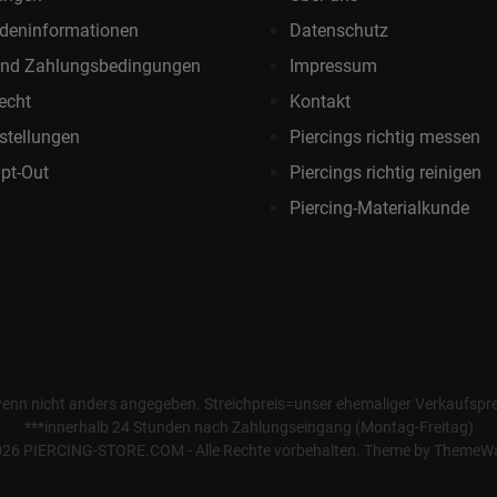
deninformationen
Datenschutz
und Zahlungsbedingungen
Impressum
echt
Kontakt
stellungen
Piercings richtig messen
pt-Out
Piercings richtig reinigen
Piercing-Materialkunde
wenn nicht anders angegeben. Streichpreis=unser ehemaliger Verkaufspreis
***innerhalb 24 Stunden nach Zahlungseingang (Montag-Freitag)
26 PIERCING-STORE.COM - Alle Rechte vorbehalten. Theme by
ThemeW