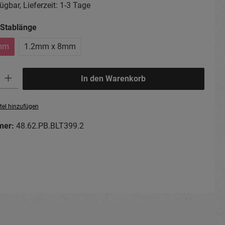
ügbar, Lieferzeit: 1-3 Tage
auswählen
 Stablänge
mm
1.2mm x 8mm
ib den gewünschten Wert ein oder benutze die Schaltflächen um die Anzahl zu erhö
In den Warenkorb
tel hinzufügen
mer:
48.62.PB.BLT399.2