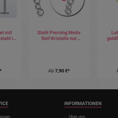
et mit
Stahl Piercing Motiv
La
stahl in
fünf Kristalle nur
gold
tärke
Aufsatz oder mit Barbell
ro
oder Labret (wählbar)
regenb
Kuge
*
Ab
7,90 €*
VICE
INFORMATIONEN
ungen
Über uns