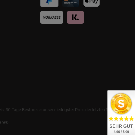
. 30-Tage-Bestpreis= unser niedrigster Preis der letzten 30 Tage
are®
SEHR GUT
4.96 / 5.00