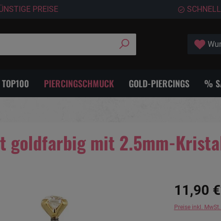
ÜNSTIGE PREISE
SCHNELL
Wun
- TOP100
PIERCINGSCHMUCK
GOLD-PIERCINGS
% S
t goldfarbig mit 2.5mm-Krista
11,90 €
Preise inkl. MwSt