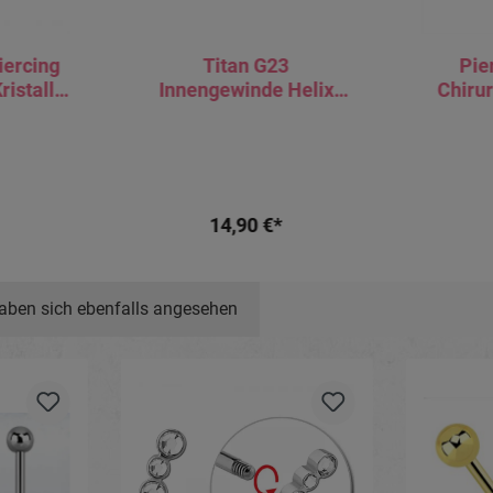
iercing
Titan G23
Pie
istall
Innengewinde Helix
Chiru
schwarz
Tragus Piercing Labret
Inne
ig
3mm-Kristall schwarz
4
rbig
goldfarbig
roségoldfarbig
14,90 €*
aben sich ebenfalls angesehen