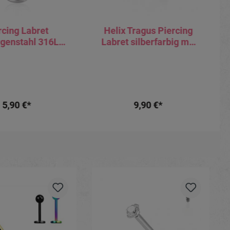
rcing Labret
Helix Tragus Piercing
rgenstahl 316L
Labret silberfarbig mit
ngewinde mit
2.5mm-Kristall
mm-Kugel
5,90 €*
9,90 €*