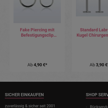
Fake Piercing mit
Standard Labr
Befestigungsclip
Kugel Chirurgen
Augenbraue Lippe Ohr
0.8mm Stabs
Bauchnabel Helix
Ab
4,90 €*
Ab
3,90 €
SICHER EINKAUFEN
SHOP SER
zuverlässig & sicher seit 2001
Rücksend