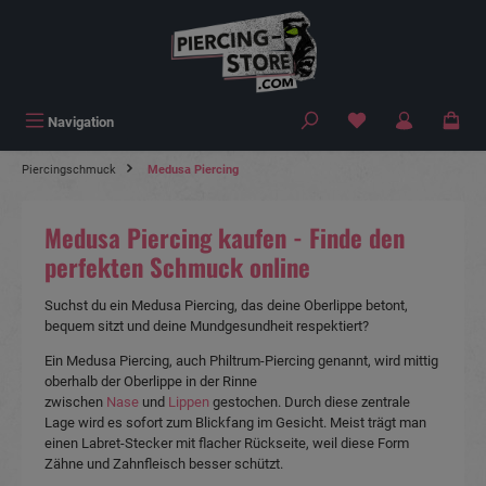
alt springen
Navigation
Piercingschmuck
Medusa Piercing
Medusa Piercing kaufen - Finde den
perfekten Schmuck online
Suchst du ein Medusa Piercing, das deine Oberlippe betont,
bequem sitzt und deine Mundgesundheit respektiert?
Ein Medusa Piercing, auch Philtrum-Piercing genannt, wird mittig
oberhalb der Oberlippe in der Rinne
zwischen
Nase
und
Lippen
gestochen. Durch diese zentrale
Lage wird es sofort zum Blickfang im Gesicht. Meist trägt man
einen Labret-Stecker mit flacher Rückseite, weil diese Form
Zähne und Zahnfleisch besser schützt.