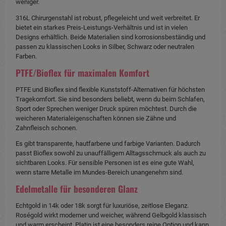
weniger.
316L Chirurgenstahl ist robust, pflegeleicht und weit verbreitet. Er
bietet ein starkes Preis-Leistungs-Verhältnis und ist in vielen
Designs erhältlich. Beide Materialien sind korrosionsbeständig und
passen zu klassischen Looks in Silber, Schwarz oder neutralen
Farben.
PTFE/Bioflex für maximalen Komfort
PTFE und Bioflex sind flexible Kunststoff-Alternativen für höchsten
Tragekomfort. Sie sind besonders beliebt, wenn du beim Schlafen,
Sport oder Sprechen weniger Druck spüren möchtest. Durch die
weicheren Materialeigenschaften können sie Zähne und
Zahnfleisch schonen.
Es gibt transparente, hautfarbene und farbige Varianten. Dadurch
passt Bioflex sowohl zu unauffälligem Alltagsschmuck als auch zu
sichtbaren Looks. Für sensible Personen ist es eine gute Wahl,
wenn starre Metalle im Mundes-Bereich unangenehm sind.
Edelmetalle für besonderen Glanz
Echtgold in 14k oder 18k sorgt für luxuriöse, zeitlose Eleganz.
Roségold wirkt moderner und weicher, während Gelbgold klassisch
und warm erscheint. Platin ist eine besonders reine Option und kann