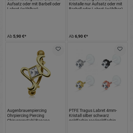
Aufsatz oder mit Barbell oder
Kristalle nur Aufsatz oder mit
Labret (wählbar)
Barbell oder Labret (wählbar)
Ab
5,90 €*
Ab
6,90 €*
Augenbrauenpiercing
PTFE Tragus Labret 4mm-
Ohrpiercing Piercing
Kristall silber schwarz
Chirurgenstahl Banane
goldfarbig roségoldfarbig
goldfarbig Schild aus Silber
Kristalldesign