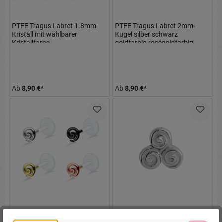
PTFE Tragus Labret 1.8mm-
PTFE Tragus Labret 2mm-
Kristall mit wählbarer
Kugel silber schwarz
Kristallfarbe
goldfarbig roségoldfarbig
Ab
8,90 €*
Ab
8,90 €*
PTFE Tragus Labret Wirbel
Stahl Piercing Motiv keltische
silber schwarz goldfarbig
Triskele nur Aufsatz oder mit