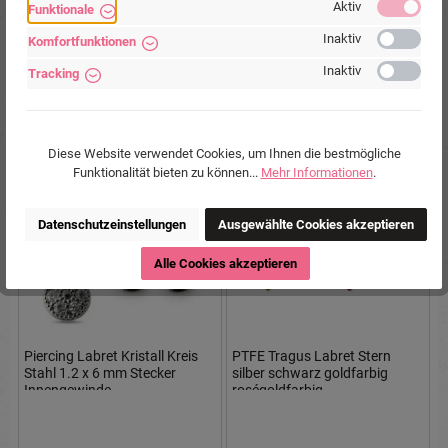
Aktiv
Funktionale
roségoldfarbig
Barbell oder Labret (wählbar)
Inaktiv
Komfortfunktionen
Inaktiv
Tracking
Ab
8,90 €*
Ab
7,90 €*
Diese Website verwendet Cookies, um Ihnen die bestmögliche
Funktionalität bieten zu können...
Mehr Informationen
.
Datenschutzeinstellungen
Ausgewählte Cookies akzeptieren
Alle Cookies akzeptieren
Piercing Labret Kristall Kreis
PTFE Tragus Labret Stern
Stahl 1.2 x 6 mm Stecker
silber schwarz goldfarbig
Innengewinde
roségoldfarbig