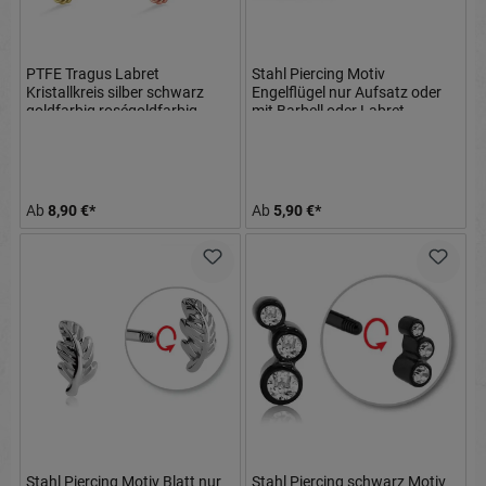
PTFE Tragus Labret
Stahl Piercing Motiv
Kristallkreis silber schwarz
Engelflügel nur Aufsatz oder
goldfarbig roségoldfarbig
mit Barbell oder Labret
(wählbar)
Ab
8,90 €*
Ab
5,90 €*
Stahl Piercing Motiv Blatt nur
Stahl Piercing schwarz Motiv