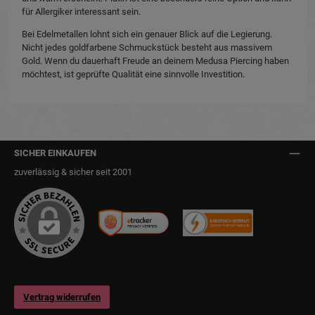
für Allergiker interessant sein.
Bei Edelmetallen lohnt sich ein genauer Blick auf die Legierung.
Nicht jedes goldfarbene Schmuckstück besteht aus massivem
Gold. Wenn du dauerhaft Freude an deinem Medusa Piercing haben
möchtest, ist geprüfte Qualität eine sinnvolle Investition.
SICHER EINKAUFEN
zuverlässig & sicher seit 2001
Vertrag widerrufen