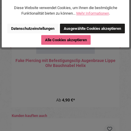
Diese Website verwendet Cookies, um Ihnen die bestmögliche
Funktionalität bieten zu können...
Mehr Informationen
.
Datenschutzeinstellungen
Ausgewählte Cookies akzeptieren
Alle Cookies akzeptieren
Fake Piercing mit Befestigungsclip Augenbraue Lippe
Ohr Bauchnabel Helix
Ab
4,90 €*
Produktgalerie überspringen
Kunden kauften auch