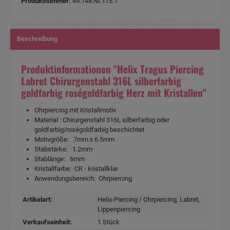
Produktnummer:
49.148.NI.175.1
Beschreibung
Produktinformationen "Helix Tragus Piercing
Labret Chirurgenstahl 316L silberfarbig
goldfarbig roségoldfarbig Herz mit Kristallen"
Ohrpiercing mit Kristallmotiv
Material : Chirurgenstahl 316L silberfarbig oder
goldfarbig/roségoldfarbig beschichtet
Motivgröße: 7mm x 6.5mm
Stabstärke: 1.2mm
Stablänge: 6mm
Kristallfarbe: CR - kristallklar
Anwendungsbereich: Ohrpiercing
Artikelart:
Helix-Piercing / Ohrpiercing
, Labret
,
Lippenpiercing
Verkaufseinheit:
1 Stück