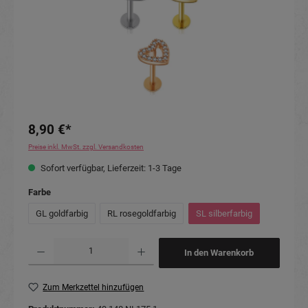
8,90 €*
Preise inkl. MwSt. zzgl. Versandkosten
Sofort verfügbar, Lieferzeit: 1-3 Tage
auswählen
Farbe
GL goldfarbig
RL rosegoldfarbig
SL silberfarbig
Produkt Anzahl: Gib den gewünschten Wert ein oder benutze die Schaltflächen um die Anzahl
In den Warenkorb
Zum Merkzettel hinzufügen