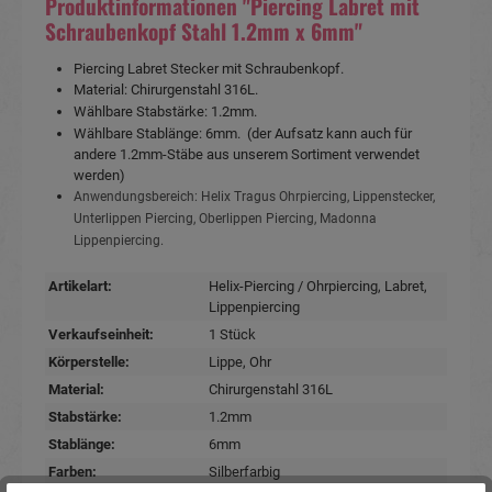
Produktinformationen "Piercing Labret mit
Schraubenkopf Stahl 1.2mm x 6mm"
Piercing Labret Stecker mit Schraubenkopf.
Material: Chirurgenstahl 316L.
Wählbare Stabstärke: 1.2mm.
Wählbare Stablänge: 6mm. (der Aufsatz kann auch für
andere 1.2mm-Stäbe aus unserem Sortiment verwendet
werden)
Anwendungsbereich: Helix Tragus Ohrpiercing, Lippenstecker,
Unterlippen Piercing, Oberlippen Piercing, Madonna
Lippenpiercing.
Artikelart:
Helix-Piercing / Ohrpiercing
, Labret
,
Lippenpiercing
Verkaufseinheit:
1 Stück
Körperstelle:
Lippe
, Ohr
Material:
Chirurgenstahl 316L
Stabstärke:
1.2mm
Stablänge:
6mm
Farben:
Silberfarbig