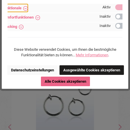
Marke:
Piercing-Store.com
Aktiv
Funktionale
Hersteller:
Michael Jakob, Piercing-Store.com,
Wehrhainer Lindenstr. 28, 04936
Inaktiv
Komfortfunktionen
Schlieben, Deutschland.
Inaktiv
www.piercing-store.com
Tracking
Diese Website verwendet Cookies, um Ihnen die bestmögliche
Funktionalität bieten zu können...
Mehr Informationen
.
Produktgalerie überspringen
Ähnliche Produkte
Datenschutzeinstellungen
Ausgewählte Cookies akzeptieren
Tipp
Alle Cookies akzeptieren