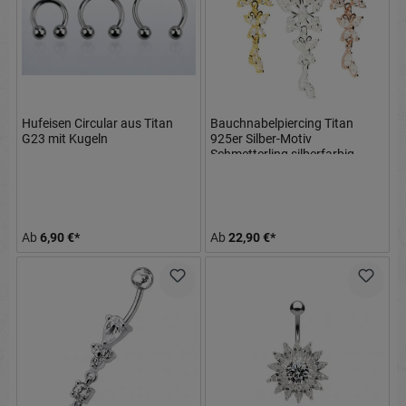
Hufeisen Circular aus Titan
Bauchnabelpiercing Titan
G23 mit Kugeln
925er Silber-Motiv
Schmetterling silberfarbig
goldfarbig roségoldfarbig
Ab
6,90 €*
Ab
22,90 €*