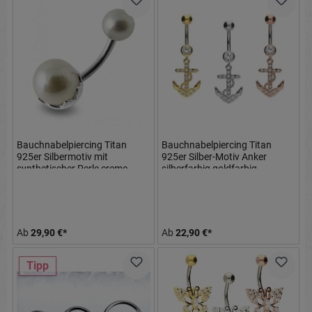
Bauchnabelpiercing Titan
Bauchnabelpiercing Titan
925er Silbermotiv mit
925er Silber-Motiv Anker
synthetischer Perle creme
silberfarbig goldfarbig
8mm/10mm/12mm Stablänge
roségoldfarbig
Ab
29,90 €*
Ab
22,90 €*
Tipp