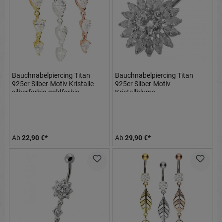
Bauchnabelpiercing Titan
Bauchnabelpiercing Titan
925er Silber-Motiv Kristalle
925er Silber-Motiv
silberfarbig goldfarbig
Kristallblume
roségoldfarbig
8mm/10mm/12mm Stablänge
Ab
22,90 €*
Ab
29,90 €*