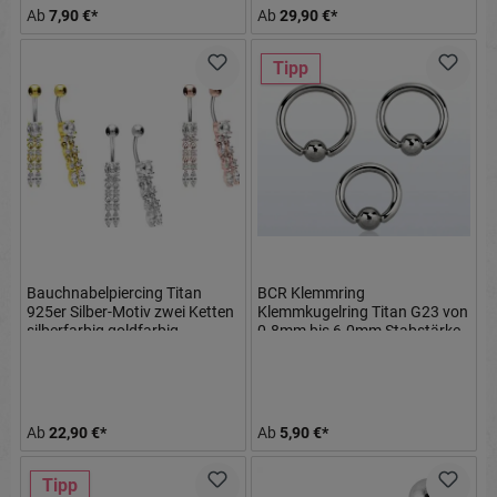
Ab
7,90 €*
Ab
29,90 €*
Tipp
Bauchnabelpiercing Titan
BCR Klemmring
925er Silber-Motiv zwei Ketten
Klemmkugelring Titan G23 von
silberfarbig goldfarbig
0.8mm bis 6.0mm Stabstärke
roségoldfarbig
Ab
22,90 €*
Ab
5,90 €*
Tipp