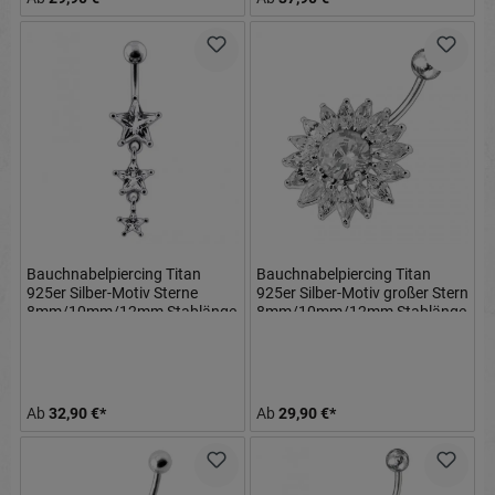
Bauchnabelpiercing Titan
Bauchnabelpiercing Titan
925er Silber-Motiv Sterne
925er Silber-Motiv großer Stern
8mm/10mm/12mm Stablänge
8mm/10mm/12mm Stablänge
Ab
32,90 €*
Ab
29,90 €*