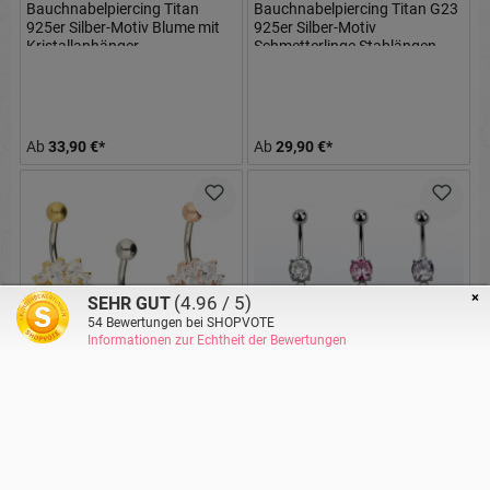
Bauchnabelpiercing Titan
Bauchnabelpiercing Titan G23
925er Silber-Motiv Blume mit
925er Silber-Motiv
Kristallanhänger
Schmetterlinge Stablängen
8mm/10mm/12mm Stablänge
8mm/10mm/12mm
Ab
33,90 €*
Ab
29,90 €*
×
(4.96 / 5)
SEHR GUT
54
Bewertungen bei SHOPVOTE
Informationen zur Echtheit der Bewertungen
Bauchnabelpiercing Titan
Bauchnabelpiercing Titan mit
925er Silber-Motiv Blume
eingefasstem Kristall + Herz-
silberfarbig goldfarbig
Anhänger
roségoldfarbig