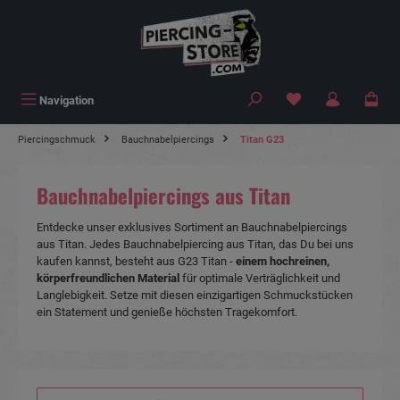
alt springen
Navigation
Piercingschmuck
Bauchnabelpiercings
Titan G23
Bauchnabelpiercings aus Titan
Entdecke unser exklusives Sortiment an Bauchnabelpiercings
aus Titan. Jedes Bauchnabelpiercing aus Titan, das Du bei uns
kaufen kannst, besteht aus G23 Titan -
einem hochreinen,
körperfreundlichen Material
für optimale Verträglichkeit und
Langlebigkeit. Setze mit diesen einzigartigen Schmuckstücken
ein Statement und genieße höchsten Tragekomfort.