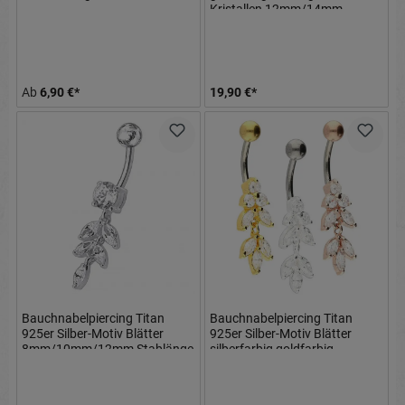
Kristallen 12mm/14mm
Stablänge
Ab
6,90 €*
19,90 €*
Bauchnabelpiercing Titan
Bauchnabelpiercing Titan
925er Silber-Motiv Blätter
925er Silber-Motiv Blätter
8mm/10mm/12mm Stablänge
silberfarbig goldfarbig
roségoldfarbig