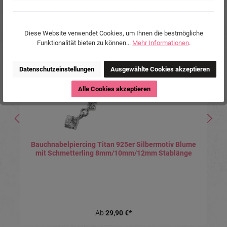
Produktgalerie überspringen
Ähnliche Produkte
Tipp
Diese Website verwendet Cookies, um Ihnen die bestmögliche
Funktionalität bieten zu können...
Mehr Informationen
.
Datenschutzeinstellungen
Ausgewählte Cookies akzeptieren
Alle Cookies akzeptieren
Bauchnabelpiercing Titan 925er Silbermotiv Blume
mit Schmetterling 8mm/10mm/12mm Stablänge
Ab
29,90 €*