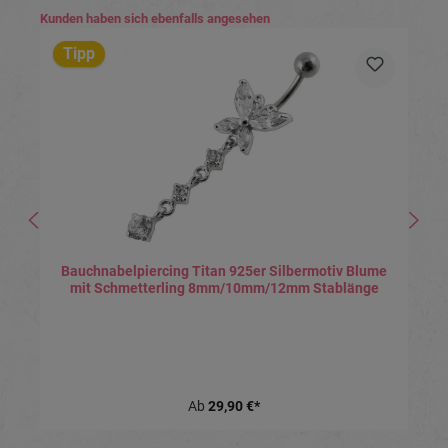
Produktgalerie überspringen
Kunden haben sich ebenfalls angesehen
Tipp
Bauchnabelpiercing Titan 925er Silbermotiv Blume
mit Schmetterling 8mm/10mm/12mm Stablänge
Ab
29,90 €*