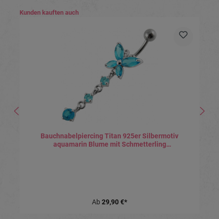
Produktgalerie überspringen
Kunden kauften auch
Bauchnabelpiercing Titan 925er Silbermotiv
aquamarin Blume mit Schmetterling
8mm/10mm/12mm Stablänge
Ab
29,90 €*