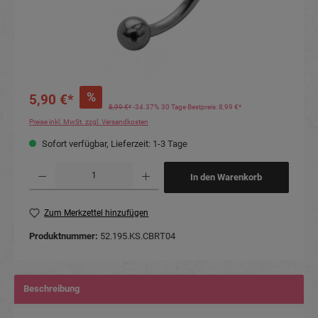
%
5,90 €*
8,99 €*
-34.37%
30 Tage Bestpreis: 8,99 €*
Preise inkl. MwSt. zzgl. Versandkosten
Sofort verfügbar, Lieferzeit: 1-3 Tage
Produkt Anzahl: Gib den gewünschten Wert ein oder benutze die Schaltflächen um die Anzahl
In den Warenkorb
Zum Merkzettel hinzufügen
Produktnummer:
52.195.KS.CBRT04
Beschreibung