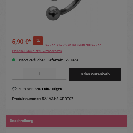
%
5,90 €*
8,99 €*
-34.37%
30 Tage Bestpreis: 8,99 €*
Preise inkl. MwSt. zzgl. Versandkosten
Sofort verfügbar, Lieferzeit: 1-3 Tage
Produkt Anzahl: Gib den gewünschten Wert ein oder benutze die Schaltflächen um die Anzahl
In den Warenkorb
Zum Merkzettel hinzufügen
Produktnummer:
52.193.KS.CBRT07
Beschreibung