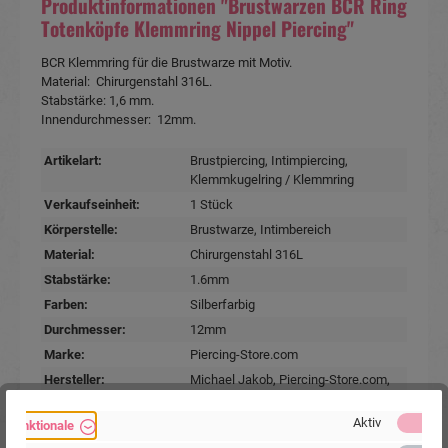
Produktinformationen "Brustwarzen BCR Ring
Totenköpfe Klemmring Nippel Piercing"
BCR Klemmring für die Brustwarze mit Motiv.
Material: Chirurgenstahl 316L.
Stabstärke: 1,6 mm.
Innendurchmesser: 12mm.
Artikelart:
Brustpiercing
, Intimpiercing
,
Klemmkugelring / Klemmring
Verkaufseinheit:
1 Stück
Körperstelle:
Brustwarze
, Intimbereich
Material:
Chirurgenstahl 316L
Stabstärke:
1.6mm
Farben:
Silberfarbig
Durchmesser:
12mm
Marke:
Piercing-Store.com
Hersteller:
Michael Jakob, Piercing-Store.com,
Wehrhainer Lindenstr. 28, 04936
Schlieben, Deutschland.
Aktiv
Funktionale
www.piercing-store.com