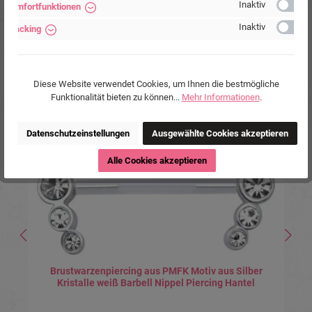
Inaktiv
Komfortfunktionen
Inaktiv
Tracking
Diese Website verwendet Cookies, um Ihnen die bestmögliche
Produktgalerie überspringen
Ähnliche Produkte
Funktionalität bieten zu können...
Mehr Informationen
.
Datenschutzeinstellungen
Ausgewählte Cookies akzeptieren
Alle Cookies akzeptieren
Brustwarzenpiercing aus PMFK Motiv aus Silber
Kristalle weiß Barbell Nippel Piercing Hantel