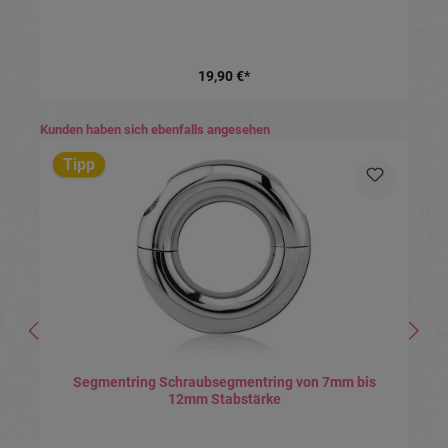
19,90 €*
Produktgalerie überspringen
Kunden haben sich ebenfalls angesehen
Tipp
Segmentring Schraubsegmentring von 7mm bis
12mm Stabstärke