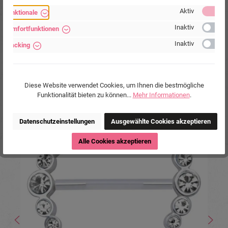
Marke:
Piercing-Store.com
Aktiv
Funktionale
Hersteller:
Michael Jakob, Piercing-Store.com,
Wehrhainer Lindenstr. 28, 04936
Inaktiv
Komfortfunktionen
Schlieben, Deutschland.
www.piercing-store.com
Inaktiv
Tracking
Diese Website verwendet Cookies, um Ihnen die bestmögliche
Funktionalität bieten zu können...
Mehr Informationen
.
Produktgalerie überspringen
Ähnliche Produkte
Datenschutzeinstellungen
Ausgewählte Cookies akzeptieren
Alle Cookies akzeptieren