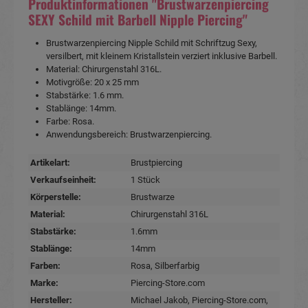
Produktinformationen "Brustwarzenpiercing
SEXY Schild mit Barbell Nipple Piercing"
Brustwarzenpiercing Nipple Schild mit Schriftzug Sexy,
versilbert, mit kleinem Kristallstein verziert inklusive Barbell.
Material: Chirurgenstahl 316L.
Motivgröße: 20 x 25 mm
Stabstärke: 1.6 mm.
Stablänge: 14mm.
Farbe: Rosa.
Anwendungsbereich: Brustwarzenpiercing.
Artikelart:
Brustpiercing
Verkaufseinheit:
1 Stück
Körperstelle:
Brustwarze
Material:
Chirurgenstahl 316L
Stabstärke:
1.6mm
Stablänge:
14mm
Farben:
Rosa
, Silberfarbig
Marke:
Piercing-Store.com
Hersteller:
Michael Jakob, Piercing-Store.com,