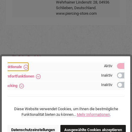
Wehrhainer Lindenstr. 28, 04936
Schlieben, Deutschland.
www.piercing-store.com
Produktgalerie überspringen
Ähnliche Produkte
Aktiv
Funktionale
Inaktiv
Komfortfunktionen
Inaktiv
Tracking
Diese Website verwendet Cookies, um Ihnen die bestmögliche
Funktionalität bieten zu können...
Mehr Informationen
.
Datenschutzeinstellungen
Ausgewählte Cookies akzeptieren
Brustwarzenpiercing aus PMFK Motiv aus Silber