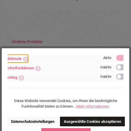
Produktgalerie überspringen
Ähnliche Produkte
Aktiv
Funktionale
Inaktiv
Komfortfunktionen
Inaktiv
Tracking
Diese Website verwendet Cookies, um Ihnen die bestmögliche
Funktionalität bieten zu können...
Mehr Informationen
.
Fake Plug UV-Acryl 8 Farben Kunststoff Ohr Piercing
Stahl Ohrstecker
Datenschutzeinstellungen
Ausgewählte Cookies akzeptieren