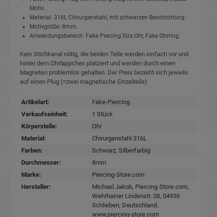
Motiv.
Material: 316L Chirurgenstahl, mit schwarzen Beschichtung.
Motivgröße: 8mm.
Anwendungsbereich: Fake Piercing fürs Ohr, Fake Ohrring.
Kein Stichkanal nötig, die beiden Teile werden einfach vor und
hinter dem Ohrläppchen platziert und werden durch einen
Magneten problemlos gehalten. Der Preis bezieht sich jeweils
auf einen Plug (=zwei magnetische Einzelteile)
Artikelart:
Fake-Piercing
Verkaufseinheit:
1 Stück
Körperstelle:
Ohr
Material:
Chirurgenstahl 316L
Farben:
Schwarz
, Silberfarbig
Durchmesser:
8mm
Marke:
Piercing-Store.com
Hersteller:
Michael Jakob, Piercing-Store.com,
Wehrhainer Lindenstr. 28, 04936
Schlieben, Deutschland.
www.piercing-store.com