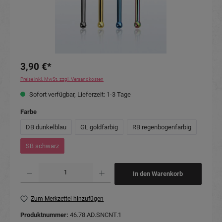
3,90 €*
Preise inkl. MwSt. zzgl. Versandkosten
Sofort verfügbar, Lieferzeit: 1-3 Tage
auswählen
Farbe
DB dunkelblau
GL goldfarbig
RB regenbogenfarbig
SB schwarz
Produkt Anzahl: Gib den gewünschten Wert ein oder benutze die Schaltflächen um die Anzahl
In den Warenkorb
Zum Merkzettel hinzufügen
Produktnummer:
46.78.AD.SNCNT.1