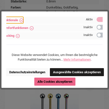
Stabstärke:
0.8mm
Farben:
Dunkelblau
, Goldfarbig
,
Regenbogenfarbig
, Schwarz
Marke:
Piercing-Store.com
Aktiv
Funktionale
Hersteller:
Michael Jakob, Piercing-Store.com,
Inaktiv
Komfortfunktionen
Wehrhainer Lindenstr. 28, 04936
Schlieben, Deutschland.
Inaktiv
Tracking
www.piercing-store.com
Diese Website verwendet Cookies, um Ihnen die bestmögliche
Funktionalität bieten zu können...
Mehr Informationen
.
Datenschutzeinstellungen
Ausgewählte Cookies akzeptieren
Produktgalerie überspringen
Accessory Items
Alle Cookies akzeptieren