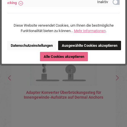
Inaktiv
Tracking
Produktgalerie überspringen
Ähnliche Produkte
Diese Website verwendet Cookies, um Ihnen die bestmögliche
Tipp
Funktionalität bieten zu können...
Mehr Informationen
.
Datenschutzeinstellungen
Ausgewählte Cookies akzeptieren
Alle Cookies akzeptieren
Adapter Konverter Überbrückungssteg für
Innengewinde-Aufsätze auf Dermal Anchors