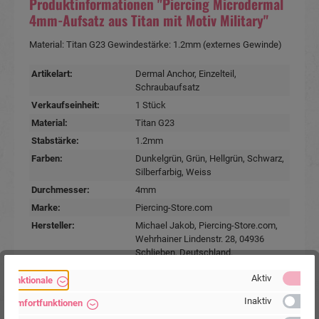
Produktinformationen "Piercing Microdermal
4mm-Aufsatz aus Titan mit Motiv Military"
Material: Titan G23 Gewindestärke: 1.2mm (externes Gewinde)
Artikelart:
Dermal Anchor
, Einzelteil
,
Schraubaufsatz
Verkaufseinheit:
1 Stück
Material:
Titan G23
Stabstärke:
1.2mm
Farben:
Dunkelgrün
, Grün
, Hellgrün
, Schwarz
,
Silberfarbig
, Weiss
Durchmesser:
4mm
Marke:
Piercing-Store.com
Hersteller:
Michael Jakob, Piercing-Store.com,
Wehrhainer Lindenstr. 28, 04936
Schlieben, Deutschland.
www.piercing-store.com
Aktiv
Funktionale
Inaktiv
Komfortfunktionen