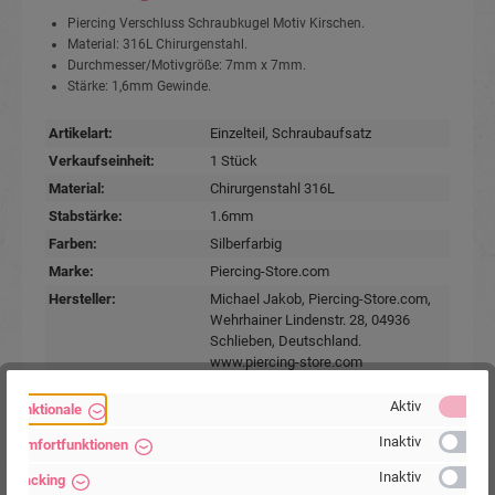
Piercing Verschluss Schraubkugel Motiv Kirschen.
Material: 316L Chirurgenstahl.
Durchmesser/Motivgröße: 7mm x 7mm.
Stärke: 1,6mm Gewinde.
Artikelart:
Einzelteil
, Schraubaufsatz
Verkaufseinheit:
1 Stück
Material:
Chirurgenstahl 316L
Stabstärke:
1.6mm
Farben:
Silberfarbig
Marke:
Piercing-Store.com
Hersteller:
Michael Jakob, Piercing-Store.com,
Wehrhainer Lindenstr. 28, 04936
Schlieben, Deutschland.
www.piercing-store.com
Aktiv
Funktionale
Inaktiv
Komfortfunktionen
Inaktiv
Tracking