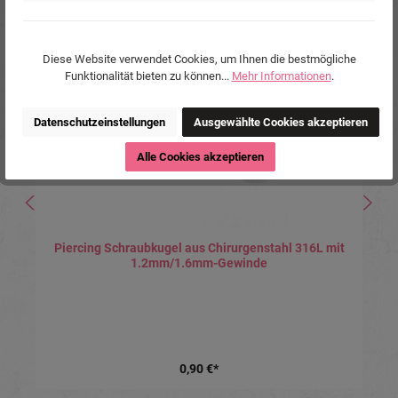
Produktgalerie überspringen
Ähnliche Produkte
Tipp
Diese Website verwendet Cookies, um Ihnen die bestmögliche
Funktionalität bieten zu können...
Mehr Informationen
.
Datenschutzeinstellungen
Ausgewählte Cookies akzeptieren
Alle Cookies akzeptieren
Piercing Schraubkugel aus Chirurgenstahl 316L mit
1.2mm/1.6mm-Gewinde
0,90 €*