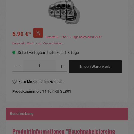
%
6,90 €*
8,99 €*
-23.25%
30 Tage Bestpreis: 8,99 €*
Preise inkl. MwSt. zzgl. Versandkosten
Sofort verfügbar, Lieferzeit: 1-3 Tage
Produkt Anzahl: Gib den gewünschten Wert ein oder benutze die Schaltflächen um die Anzahl
In den Warenkorb
Zum Merkzettel hinzufügen
Produktnummer:
14.107.KS.SLB01
Beschreibung
Produktinformationen "Bauchnabelpiercing