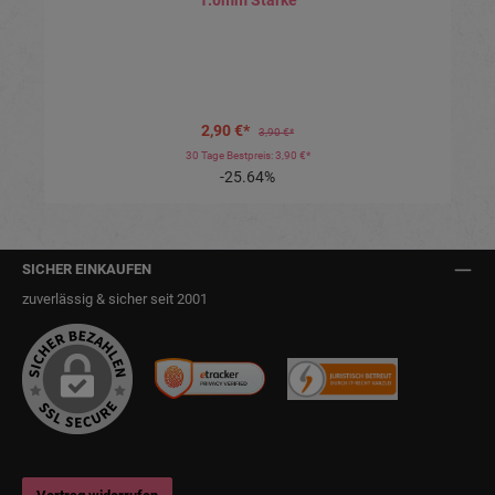
1.0mm Stärke
2,90 €*
3,90 €*
30 Tage Bestpreis: 3,90 €*
-25.64%
SICHER EINKAUFEN
zuverlässig & sicher seit 2001