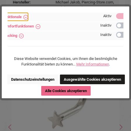
Hersteller:
Michael Jakob, Piercing-Store.com,
Wehrhainer Lindenstr. 28, 04936
Schlieben, Deutschland.
Aktiv
Funktionale
www.piercing-store.com
Inaktiv
Komfortfunktionen
Inaktiv
Tracking
Diese Website verwendet Cookies, um Ihnen die bestmögliche
Produktgalerie überspringen
Ähnliche Produkte
Funktionalität bieten zu können...
Mehr Informationen
.
%
Datenschutzeinstellungen
Ausgewählte Cookies akzeptieren
Alle Cookies akzeptieren