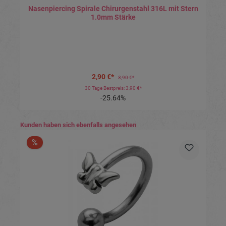
Nasenpiercing Spirale Chirurgenstahl 316L mit Stern
1.0mm Stärke
2,90 €*
3,90 €*
30 Tage Bestpreis: 3,90 €*
-25.64%
Produktgalerie überspringen
Kunden haben sich ebenfalls angesehen
%