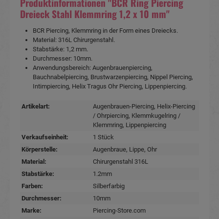
Produktinformationen "BCR Ring Piercing
Dreieck Stahl Klemmring 1,2 x 10 mm"
BCR Piercing, Klemmring in der Form eines Dreiecks.
Material: 316L Chirurgenstahl.
Stabstärke: 1,2 mm.
Durchmesser: 10mm.
Anwendungsbereich: Augenbrauenpiercing,
Bauchnabelpiercing, Brustwarzenpiercing, Nippel Piercing,
Intimpiercing, Helix Tragus Ohr Piercing, Lippenpiercing.
Artikelart:
Augenbrauen-Piercing
, Helix-Piercing
/ Ohrpiercing
, Klemmkugelring /
Klemmring
, Lippenpiercing
Verkaufseinheit:
1 Stück
Körperstelle:
Augenbraue
, Lippe
, Ohr
Material:
Chirurgenstahl 316L
Stabstärke:
1.2mm
Farben:
Silberfarbig
Durchmesser:
10mm
Marke:
Piercing-Store.com