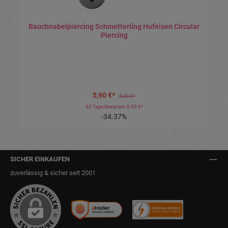
Bauchnabelpiercing Schmetterling Hufeisen Circular
Piercing
5,90 €*
8,99 €*
30 Tage Bestpreis: 8,99 €*
-34.37%
SICHER EINKAUFEN
zuverlässig & sicher seit 2001