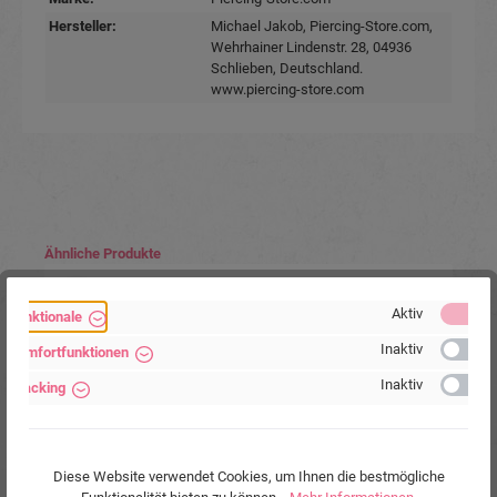
Hersteller:
Michael Jakob, Piercing-Store.com,
Wehrhainer Lindenstr. 28, 04936
Schlieben, Deutschland.
www.piercing-store.com
Produktgalerie überspringen
Ähnliche Produkte
%
Aktiv
Funktionale
Inaktiv
Komfortfunktionen
Inaktiv
Tracking
Diese Website verwendet Cookies, um Ihnen die bestmögliche