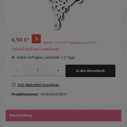
%
6,90 €*
8,99 €*
-23.25%
30 Tage Bestpreis: 8,99 €*
Preise inkl. MwSt. zzgl. Versandkosten
Sofort verfügbar, Lieferzeit: 1-3 Tage
Produkt Anzahl: Gib den gewünschten Wert ein oder benutze die Schaltflächen um die Anzahl
In den Warenkorb
Zum Merkzettel hinzufügen
Produktnummer:
14.94.KS.GTB14
Beschreibung