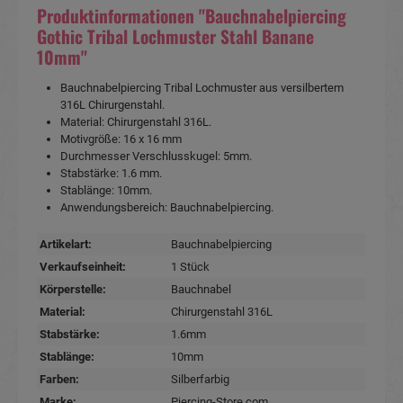
Produktinformationen "Bauchnabelpiercing
Gothic Tribal Lochmuster Stahl Banane
10mm"
Bauchnabelpiercing Tribal Lochmuster aus versilbertem
316L Chirurgenstahl.
Material: Chirurgenstahl 316L.
Motivgröße: 16 x 16 mm
Durchmesser Verschlusskugel: 5mm.
Stabstärke: 1.6 mm.
Stablänge: 10mm.
Anwendungsbereich: Bauchnabelpiercing.
Artikelart:
Bauchnabelpiercing
Verkaufseinheit:
1 Stück
Körperstelle:
Bauchnabel
Material:
Chirurgenstahl 316L
Stabstärke:
1.6mm
Stablänge:
10mm
Farben:
Silberfarbig
Marke:
Piercing-Store.com