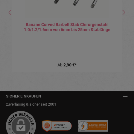
Banane Curved Barbell Stab Chirurgenstahl
1.0/1.2/1.6mm von 6mm bis 25mm Stablänge
Ab
2,90 €*
SICHER EINKAUFEN
zuverlässig & sicher seit 2001