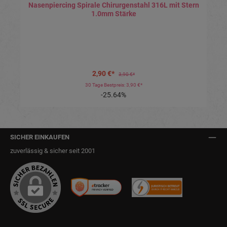
Nasenpiercing Spirale Chirurgenstahl 316L mit Stern
1.0mm Stärke
2,90 €*
3,90 €*
30 Tage Bestpreis: 3,90 €*
-25.64%
SICHER EINKAUFEN
zuverlässig & sicher seit 2001