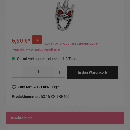
%
5,90 €*
8,99 €*
-34.37%
30 Tage Bestpreis: 8,99 €*
Preise inkl. MwSt. zzgl. Versandkosten
Sofort verfügbar, Lieferzeit: 1-3 Tage
Produkt Anzahl: Gib den gewünschten Wert ein oder benutze die Schaltflächen um die Anzahl
In den Warenkorb
Zum Merkzettel hinzufügen
Produktnummer:
53.16.KS.TBP400
Beschreibung