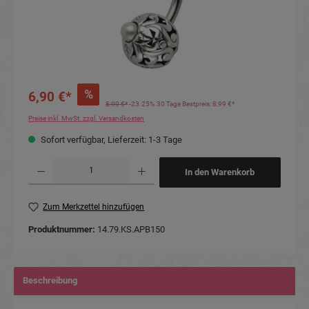
%
6,90 €*
8,99 €*
-23.25%
30 Tage Bestpreis: 8,99 €*
Preise inkl. MwSt. zzgl. Versandkosten
Sofort verfügbar, Lieferzeit: 1-3 Tage
Produkt Anzahl: Gib den gewünschten Wert ein oder benutze die Schaltflächen um die Anzahl
In den Warenkorb
Zum Merkzettel hinzufügen
Produktnummer:
14.79.KS.APB150
Beschreibung