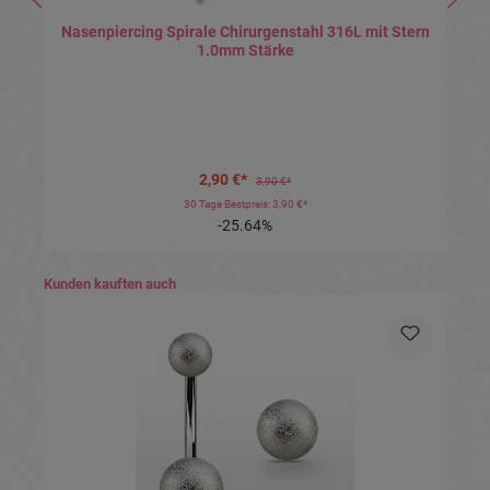
Nasenpiercing Spirale Chirurgenstahl 316L mit Stern
1.0mm Stärke
2,90 €*
3,90 €*
30 Tage Bestpreis: 3,90 €*
-25.64%
Produktgalerie überspringen
Kunden kauften auch