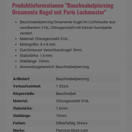
Produktinformationen "Bauchnabelpiercing
Ornamente Kugel mit Perle Lochmuster"
Bauchnabelpiercing Ornamente Kugel im Lochmuster aus
versilbertem 316L Chirurgenstahl mit kleiner Kunstperle
verziert.
Material: Chirurgenstahl 316L.
Motivgröße: 8 x 8 mm
Durchmesser Verschlusskugel: 5mm.
Stabstärke: 1.6 mm.
Stablänge: 10mm.
Anwendungsbereich: Bauchnabelpiercing.
Artikelart:
Bauchnabelpiercing
Verkaufseinheit:
1 Stück
Körperstelle:
Bauchnabel
Material:
Chirurgenstahl 316L
Stabstärke:
1.6mm
Stablänge:
10mm
Farben:
Silberfarbig
, Weiss
Marke:
Piercing-Store.com