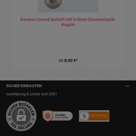
Banane Curved Barbell mit 5+8mm Diamantoptik-
Kugeln
Ab
8,90 €*
SICHER EINKAUFEN
zuverlässig & sicher seit 2001