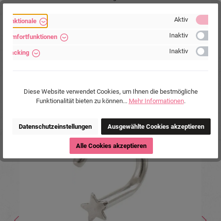
Hersteller:
Michael Jakob, Piercing-Store.com,
Wehrhainer Lindenstr. 28, 04936
Aktiv
Funktionale
Schlieben, Deutschland.
Inaktiv
Komfortfunktionen
www.piercing-store.com
Inaktiv
Tracking
Diese Website verwendet Cookies, um Ihnen die bestmögliche
Funktionalität bieten zu können...
Mehr Informationen
.
Produktgalerie überspringen
Ähnliche Produkte
Datenschutzeinstellungen
Ausgewählte Cookies akzeptieren
%
Alle Cookies akzeptieren