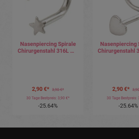
Nasenpiercing Spirale
Nasenpiercing 
Chirurgenstahl 316L mit
Chirurgenstahl 
Stern 1.0mm Stärke
Herz 1.0mm
2,90 €*
2,90 €*
3,90 €*
3,9
30 Tage Bestpreis: 3,90 €*
30 Tage Bestpreis: 
-25.64%
-25.64%