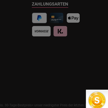
ZAHLUNGSARTEN
. 30-Tage-Bestpreis= unser niedrigster Preis der letzten 30 Tage