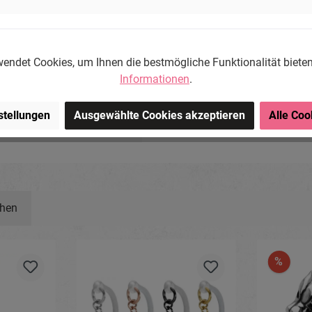
farbig
endet Cookies, um Ihnen die bestmögliche Funktionalität biete
Informationen
.
ng-Store.com, Wehrhainer
chlieben, Deutschland.
stellungen
Ausgewählte Cookies akzeptieren
Alle Coo
om
ehen
%