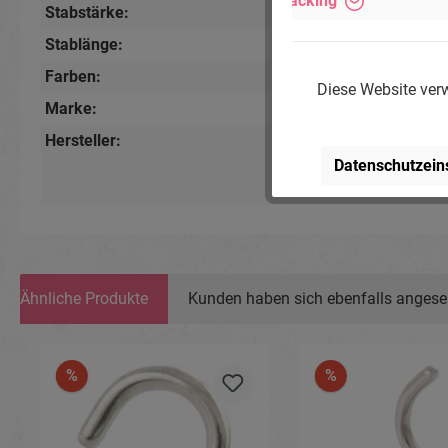
Tracking
Stabstärke:
1.6mm
Stablänge:
10mm
Farben:
Goldfarbig
, Rot
, Silber
Diese Website verw
Marke:
Piercing-Store.com
Hersteller:
Michael Jakob, Pierci
Lindenstr. 28, 04936 S
Datenschutzein
www.piercing-store.c
Ähnliche Produkte
Kunden haben sich ebenfalls anges
Produktgalerie überspringen
%
%