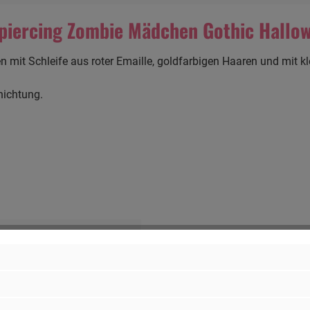
piercing Zombie Mädchen Gothic Hallo
it Schleife aus roter Emaille, goldfarbigen Haaren und mit klei
chichtung.