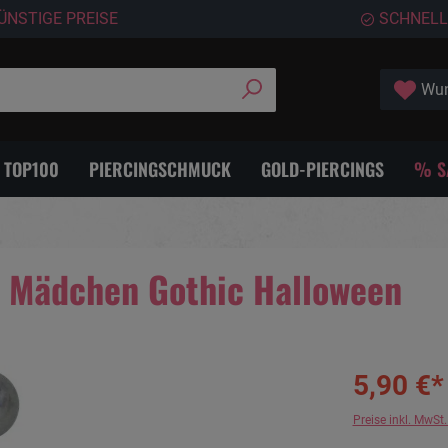
ÜNSTIGE PREISE
SCHNELL
Wun
- TOP100
PIERCINGSCHMUCK
GOLD-PIERCINGS
% S
 Mädchen Gothic Halloween
5,90 €*
Preise inkl. MwSt