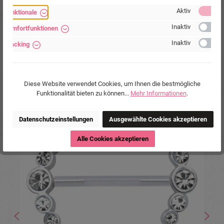
Marke:
Piercing-Store.com
Aktiv
Funktionale
Hersteller:
Michael Jakob, Piercing-Store.com,
Wehrhainer Lindenstr. 28, 04936
Inaktiv
Komfortfunktionen
Schlieben, Deutschland.
www.piercing-store.com
Inaktiv
Tracking
Diese Website verwendet Cookies, um Ihnen die bestmögliche
Funktionalität bieten zu können...
Mehr Informationen
.
Produktgalerie überspringen
Ähnliche Produkte
Datenschutzeinstellungen
Ausgewählte Cookies akzeptieren
Alle Cookies akzeptieren