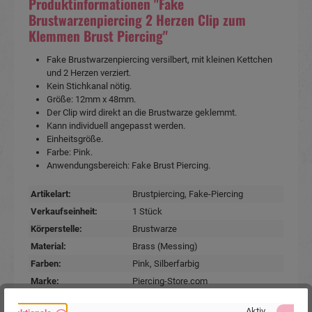
Produktinformationen "Fake
Brustwarzenpiercing 2 Herzen Clip zum
Klemmen Brust Piercing"
Fake Brustwarzenpiercing versilbert, mit kleinen Kettchen
und 2 Herzen verziert.
Kein Stichkanal nötig.
Größe: 12mm x 48mm.
Der Clip wird direkt an die Brustwarze geklemmt.
Kann individuell angepasst werden.
Einheitsgröße.
Farbe: Pink.
Anwendungsbereich: Fake Brust Piercing.
Artikelart:
Brustpiercing
, Fake-Piercing
Verkaufseinheit:
1 Stück
Körperstelle:
Brustwarze
Material:
Brass (Messing)
Farben:
Pink
, Silberfarbig
Marke:
Piercing-Store.com
Hersteller:
Michael Jakob, Piercing-Store.com,
Aktiv
Wehrhainer Lindenstr. 28, 04936