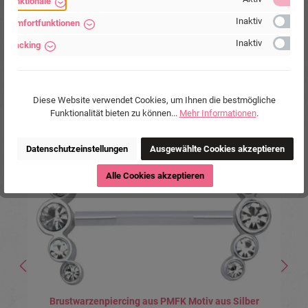
Funktionale
Schlieben, Deutschland.
Inaktiv
Komfortfunktionen
www.piercing-store.com
Inaktiv
Tracking
Diese Website verwendet Cookies, um Ihnen die bestmögliche
Funktionalität bieten zu können...
Mehr Informationen
.
Produktgalerie überspringen
Ähnliche Produkte
Datenschutzeinstellungen
Ausgewählte Cookies akzeptieren
Alle Cookies akzeptieren
Brustwarzenpiercing aus PMFK Motiv aus Silber