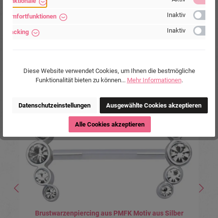
Funktionale
Schlieben, Deutschland.
Inaktiv
Komfortfunktionen
www.piercing-store.com
Inaktiv
Tracking
Diese Website verwendet Cookies, um Ihnen die bestmögliche
Funktionalität bieten zu können...
Mehr Informationen
.
Produktgalerie überspringen
Ähnliche Produkte
Datenschutzeinstellungen
Ausgewählte Cookies akzeptieren
Alle Cookies akzeptieren
Brustwarzenpiercing aus PMFK Motiv aus Silber