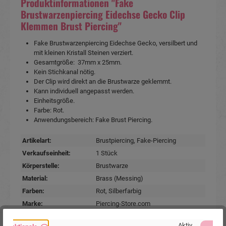
Produktinformationen "Fake
Brustwarzenpiercing Eidechse Gecko Clip
Klemmen Brust Piercing"
Fake Brustwarzenpiercing Eidechse Gecko, versilbert und
mit kleinen Kristall Steinen verziert.
Gesamtgröße: 37mm x 25mm.
Kein Stichkanal nötig.
Der Clip wird direkt an die Brustwarze geklemmt.
Kann individuell angepasst werden.
Einheitsgröße.
Farbe: Rot.
Anwendungsbereich: Fake Brust Piercing.
Artikelart:
Brustpiercing
, Fake-Piercing
Verkaufseinheit:
1 Stück
Körperstelle:
Brustwarze
Material:
Brass (Messing)
Farben:
Rot
, Silberfarbig
Marke:
Piercing-Store.com
Hersteller:
Michael Jakob, Piercing-Store.com,
Aktiv
Wehrhainer Lindenstr. 28, 04936