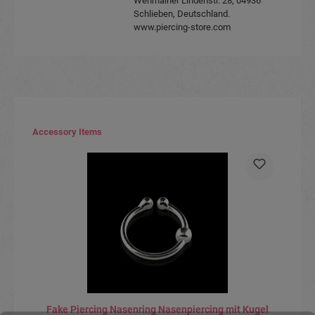
Wehrhainer Lindenstr. 28, 04936
Schlieben, Deutschland.
www.piercing-store.com
Produktgalerie überspringen
Accessory Items
Fake Piercing Nasenring Nasenpiercing mit Kugel