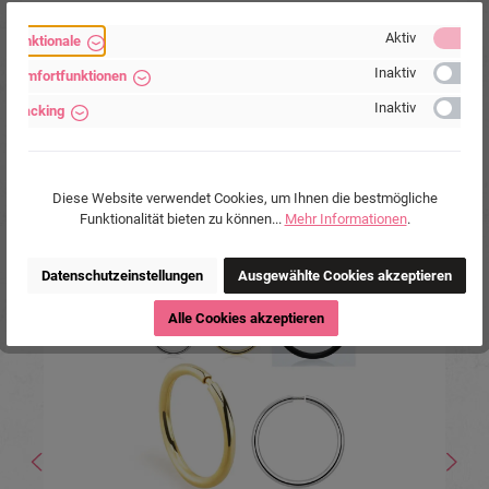
aus Silber
Aktiv
Funktionale
Inaktiv
Komfortfunktionen
Inaktiv
Tracking
8,90 €*
Diese Website verwendet Cookies, um Ihnen die bestmögliche
Funktionalität bieten zu können...
Mehr Informationen
.
Produktgalerie überspringen
Ähnliche Produkte
Datenschutzeinstellungen
Ausgewählte Cookies akzeptieren
Tipp
Alle Cookies akzeptieren