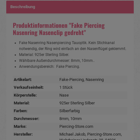
Beschreibung
Produktinformationen "Fake Piercing
Nasenring Nasenclip gedreht"
Fake Nasenring Nasenpiercing Tauoptik. Kein Stichkanal
notwendig, der Ring wird einfach an den Nasenflügel geklemmt.
Material: 925er Sterling Silber.
Wählbare Außendurchmesser: 8mm, 10mm..
Anwendungsbereich: Fake Piercing.
Artikelart:
Fake-Piercing
, Nasenring
Verkaufseinheit:
1 Stück
Körperstelle:
Nase
Material:
925er Sterling Silber
Farben:
Silberfarbig
Durchmesser:
8mm
, 10mm
Marke:
Piercing-Store.com
Hersteller:
Michael Jakob, Piercing-Store.com,