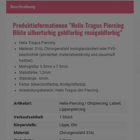
Beschreibung
Produktinformationen "Helix Tragus Piercing
Blüte silberfarbig goldfarbig roségoldfarbig"
Helix Tragus Piercing.
Material: 316L Chirurgenstahl hochglanzpoliert oder PVD-
beschichtet (abriebfest, materialbeständig und dauerhaft
haltbar)
Motivgröße: 5.5mm x 7.5mm
Stabstärke: 1,2mm.
Stablänge: 6mm.
Farbe: Silber,Goldfarbig, Roségoldfarbig.
Anwendungsbereich: Helix Tragus Ohr Piercing.
Artikelart:
Helix-Piercing / Ohrpiercing
, Labret
,
Lippenpiercing
Verkaufseinheit:
1 Stück
Körperstelle:
Lippe
, Ohr
Material:
Chirurgenstahl 316L