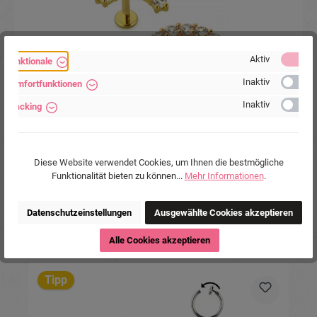
Aktiv
Funktionale
Inaktiv
Komfortfunktionen
Helix Tragus Piercing Kristallkranz silberfarbig
Inaktiv
goldfarbig roségoldfarbig
Tracking
Diese Website verwendet Cookies, um Ihnen die bestmögliche
Funktionalität bieten zu können...
Mehr Informationen
.
10,90 €*
Datenschutzeinstellungen
Ausgewählte Cookies akzeptieren
Alle Cookies akzeptieren
Produktgalerie überspringen
Ähnliche Produkte
Tipp