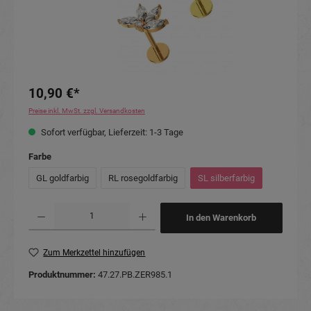
10,90 €*
Preise inkl. MwSt. zzgl. Versandkosten
Sofort verfügbar, Lieferzeit: 1-3 Tage
auswählen
Farbe
GL goldfarbig
RL rosegoldfarbig
SL silberfarbig
Produkt Anzahl: Gib den gewünschten Wert ein oder benutze die Schaltflächen um die Anzahl
In den Warenkorb
Zum Merkzettel hinzufügen
Produktnummer:
47.27.PB.ZER985.1