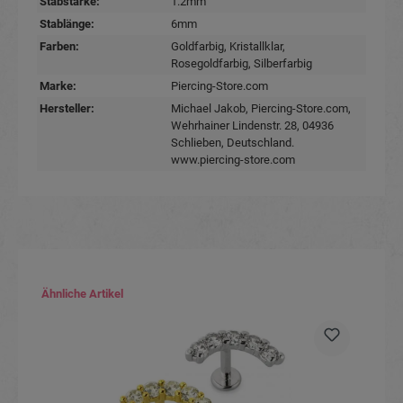
Stabstärke:
1.2mm
Stablänge:
6mm
Farben:
Goldfarbig
, Kristallklar
,
Rosegoldfarbig
, Silberfarbig
Marke:
Piercing-Store.com
Hersteller:
Michael Jakob, Piercing-Store.com,
Wehrhainer Lindenstr. 28, 04936
Schlieben, Deutschland.
www.piercing-store.com
Produktgalerie überspringen
Ähnliche Artikel