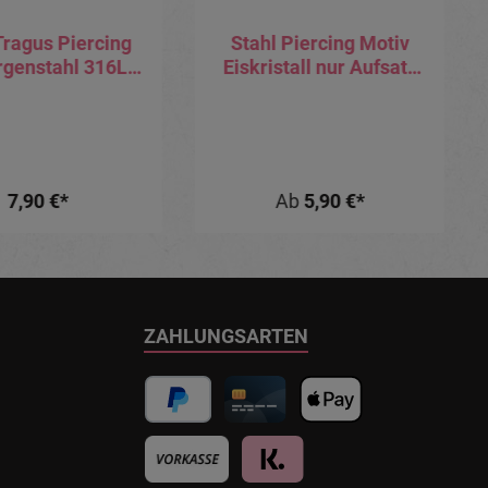
Tragus Piercing
Stahl Piercing Motiv
rgenstahl 316L
Eiskristall nur Aufsatz
ll mit Anhänger
oder mit Barbell oder
 Schmetterling
Labret (wählbar)
7,90 €*
Ab
5,90 €*
ZAHLUNGSARTEN