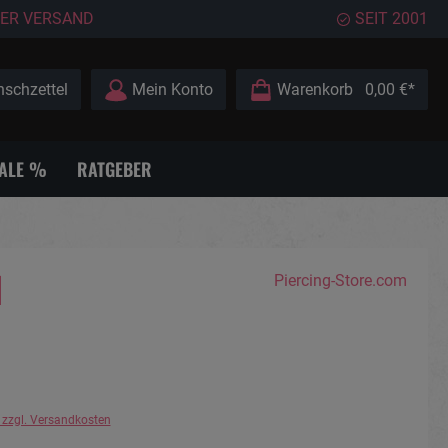
ER VERSAND
SEIT 2001
schzettel
Mein Konto
Warenkorb
0,00 €*
ALE %
RATGEBER
l
Piercing-Store.com
. zzgl. Versandkosten