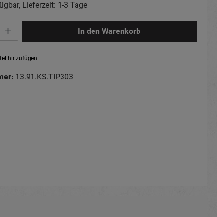
ügbar, Lieferzeit: 1-3 Tage
ib den gewünschten Wert ein oder benutze die Schaltflächen um die Anzahl zu erhö
In den Warenkorb
tel hinzufügen
mer:
13.91.KS.TIP303