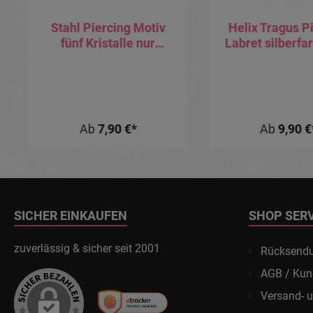
Stahl Piercing Motiv
Helix Tragus P
fünf Kristalle nur
Labret silberfa
Aufsatz oder mit Barbell
2.5mm-Kris
oder Labret (wählbar)
Ab
7,90 €*
Ab
9,90 €
SICHER EINKAUFEN
SHOP SER
zuverlässig & sicher seit 2001
Rücksend
AGB / Kun
Versand- 