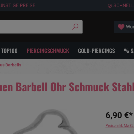
ÜNSTIGE PREISE
SCHNELL
Wun
- TOP100
PIERCINGSCHMUCK
GOLD-PIERCINGS
% S
us Barbells
hen Barbell Ohr Schmuck Stah
6,90 €*
Preise inkl. MwSt