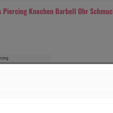
s Piercing Knochen Barbell Ohr Schmuc
rcing