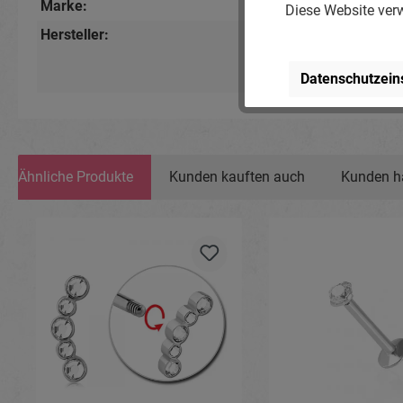
Marke:
Piercing-Store.com
Diese Website verw
Hersteller:
Michael Jakob, Pierci
Lindenstr. 28, 04936 S
www.piercing-store.c
Datenschutzein
Ähnliche Produkte
Kunden kauften auch
Kunden h
Produktgalerie überspringen