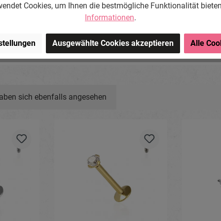
endet Cookies, um Ihnen die bestmögliche Funktionalität biete
Informationen
.
ng-Store.com, Wehrhainer
chlieben, Deutschland.
om
stellungen
Ausgewählte Cookies akzeptieren
Alle Coo
aben sich ebenfalls angesehen