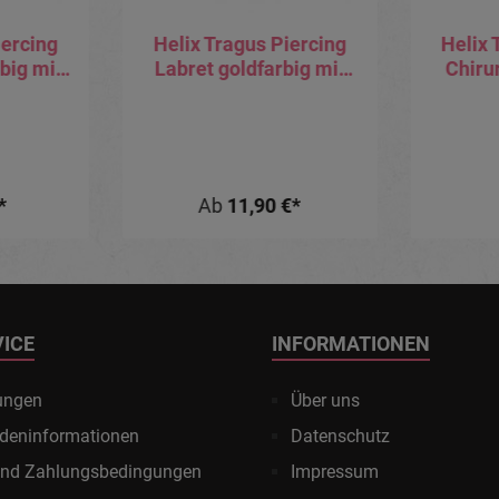
iercing
Helix Tragus Piercing
Helix 
rbig mit
Labret goldfarbig mit
Chiru
tall
2.5mm-Kristall
Barbe
Motiv
*
Ab
11,90 €*
VICE
INFORMATIONEN
ungen
Über uns
deninformationen
Datenschutz
und Zahlungsbedingungen
Impressum