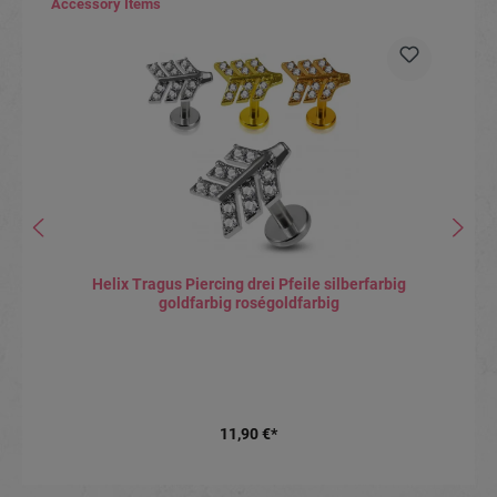
Produktgalerie überspringen
Accessory Items
Helix Tragus Piercing drei Pfeile silberfarbig
goldfarbig roségoldfarbig
11,90 €*