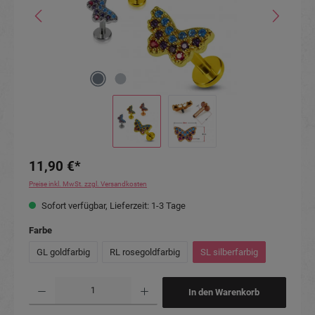
11,90 €*
Preise inkl. MwSt. zzgl. Versandkosten
Sofort verfügbar, Lieferzeit: 1-3 Tage
auswählen
Farbe
GL goldfarbig
RL rosegoldfarbig
SL silberfarbig
Produkt Anzahl: Gib den gewünschten Wert ein oder benutze die Schaltflächen um die Anzahl
In den Warenkorb