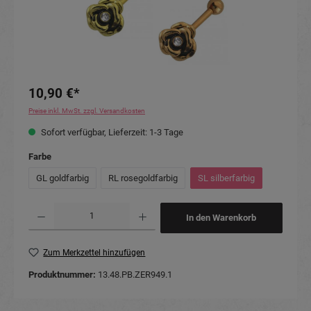
10,90 €*
Preise inkl. MwSt. zzgl. Versandkosten
Sofort verfügbar, Lieferzeit: 1-3 Tage
auswählen
Farbe
GL goldfarbig
RL rosegoldfarbig
SL silberfarbig
Produkt Anzahl: Gib den gewünschten Wert ein oder benutze die Schaltflächen um die Anzahl
In den Warenkorb
Zum Merkzettel hinzufügen
Produktnummer:
13.48.PB.ZER949.1