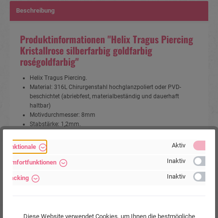
Beschreibung
Produktinformationen "Helix Tragus Piercing
Kristallrose silberfarbig goldfarbig
roségoldfarbig"
Helix Tragus Piercing.
Material: 316L Chirurgenstahl hochglanzpoliert oder PVD-
beschichtet (abriebfest, materialbeständig und dauerhaft
haltbar)
Motivdurchmesser: 8mm
Stabstärke: 1,2mm.
Stablänge: 6mm.
Farbe: Silber,Goldfarbig, Roségoldfarbig.
Aktiv
Funktionale
Anwendungsbereich: Helix Tragus Ohr Piercing.
Inaktiv
Komfortfunktionen
Artikelart:
Helix-Piercing / Ohrpiercing
Inaktiv
Tracking
Verkaufseinheit:
1 Stück
Körperstelle:
Ohr
Material:
Chirurgenstahl 316L
Diese Website verwendet Cookies, um Ihnen die bestmögliche