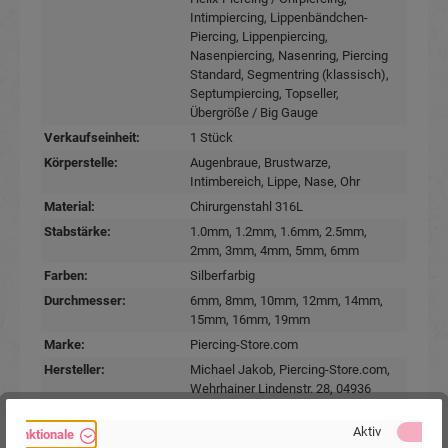
Intimpiercing
, Lippenbändchen-
Piercing
, Lippenpiercing
,
Nasenpiercing
, Nasenring
, Piercing
Standard
, Segmentring (klassisch)
,
Septumpiercing
, Topseller
,
Übergröße / Big Gauge
Verkaufseinheit:
1 Stück
Körperstelle:
Augenbraue
, Brustwarze
,
Intimbereich
, Lippe
, Nase
, Ohr
Material:
Chirurgenstahl 316L
Stabstärke:
1.0mm
, 1.2mm
, 1.6mm
, 2.5mm
,
2mm
, 3mm
, 4mm
, 5mm
, 6mm
Farben:
Silberfarbig
Durchmesser:
6mm
, 8mm
, 10mm
, 12mm
, 14mm
,
15mm
, 16mm
, 19mm
Marke:
Piercing-Store.com
Hersteller:
Michael Jakob, Piercing-Store.com,
Wehrhainer Lindenstr. 28, 04936
Schlieben, Deutschland.
www.piercing-store.com
Aktiv
Funktionale