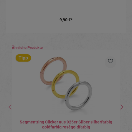
9,90 €*
Produktgalerie überspringen
Ähnliche Produkte
Tipp
Segmentring Clicker aus 925er Silber silberfarbig
goldfarbig roségoldfarbig