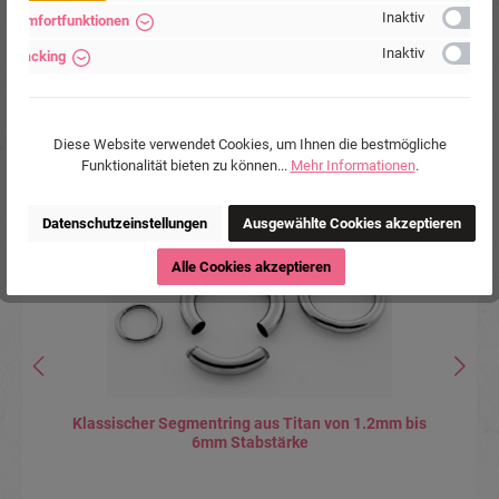
Inaktiv
Komfortfunktionen
Inaktiv
Tracking
Produktgalerie überspringen
Accessory Items
Diese Website verwendet Cookies, um Ihnen die bestmögliche
Funktionalität bieten zu können...
Mehr Informationen
.
Tipp
Datenschutzeinstellungen
Ausgewählte Cookies akzeptieren
Alle Cookies akzeptieren
Klassischer Segmentring aus Titan von 1.2mm bis
6mm Stabstärke