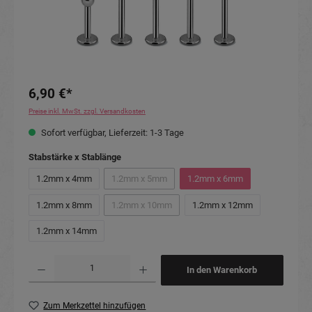
6,90 €*
Preise inkl. MwSt. zzgl. Versandkosten
Sofort verfügbar, Lieferzeit: 1-3 Tage
auswählen
Stabstärke x Stablänge
1.2mm x 4mm
1.2mm x 5mm
1.2mm x 6mm
(Diese Option ist zurzeit nicht verfügbar.)
1.2mm x 8mm
1.2mm x 10mm
1.2mm x 12mm
(Diese Option ist zurzeit nicht verfügbar.)
1.2mm x 14mm
Produkt Anzahl: Gib den gewünschten Wert ein oder benutze die Schaltflächen um die Anzahl
In den Warenkorb
Zum Merkzettel hinzufügen