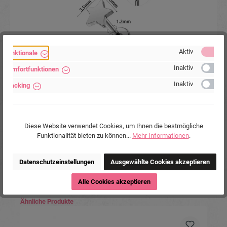
Aktiv
Funktionale
Inaktiv
Komfortfunktionen
Inaktiv
Labret Lippenpiercing Ohrpiercing Titan G23
Tracking
Innengewinde mit Stern
Diese Website verwendet Cookies, um Ihnen die bestmögliche
Funktionalität bieten zu können...
Mehr Informationen
.
8,90 €*
Datenschutzeinstellungen
Ausgewählte Cookies akzeptieren
Alle Cookies akzeptieren
Produktgalerie überspringen
Ähnliche Produkte