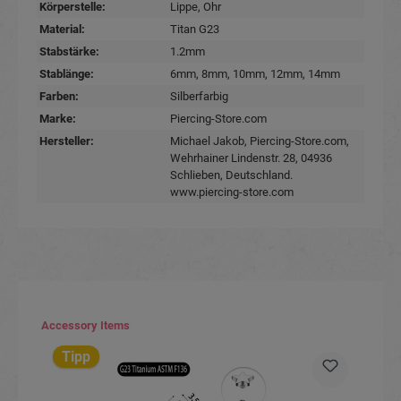
Körperstelle:
Lippe
, Ohr
Material:
Titan G23
Stabstärke:
1.2mm
Stablänge:
6mm
, 8mm
, 10mm
, 12mm
, 14mm
Farben:
Silberfarbig
Marke:
Piercing-Store.com
Hersteller:
Michael Jakob, Piercing-Store.com,
Wehrhainer Lindenstr. 28, 04936
Schlieben, Deutschland.
www.piercing-store.com
Produktgalerie überspringen
Accessory Items
Tipp