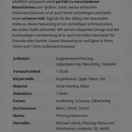
erhältlich und passt somit
perfekt zu verschiedenen
Nasenformen
und -größen. Dank seines einfachen
Steckverschlusses ist er auch leicht anzubringen und bietet
einen
sicheren Halt
. Egal ob für den Alltag oder besondere
Anlässe, dieser Nasenring ist ein vielseitiges Schmuckstück,
das jedes Outfit aufwertet. Mit seinem eleganten Design und der
hochwertigen Verarbeitung ist er auch ein tolles Geschenk für
Freunde oder Familie. Dieser Nasenring ist verfügbar in 8mm,
10mm und 12mm Außendurchmesser.
Artikelart:
Augenbrauen-Piercing
,
Lippenpiercing
, Nasenring
, Topseller
Verkaufseinheit:
1 Stück
Körperstelle:
Augenbraue
, Lippe
, Nase
, Ohr
Material:
925er Sterling Silber
Stabstärke:
1.0mm
Farben:
Goldfarbig
, Schwarz
, Silberfarbig
Durchmesser:
8mm
, 10mm
, 12mm
Marke:
Piercing-Store.com
Hersteller:
Michael Jakob, Piercing-Store.com,
Wehrhainer Lindenstr. 28, 04936