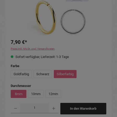
7,90 €*
Preise inkl. MwSt. zzgl. Versandkosten
Sofort verfügbar, Lieferzeit: 1-3 Tage
auswählen
Farbe
Goldfarbig
Schwarz
Silberfarbig
auswählen
Durchmesser
8mm
10mm
12mm
Produkt Anzahl: Gib den gewünschten Wert ein oder benutze die Schaltflächen um die Anzahl
In den Warenkorb