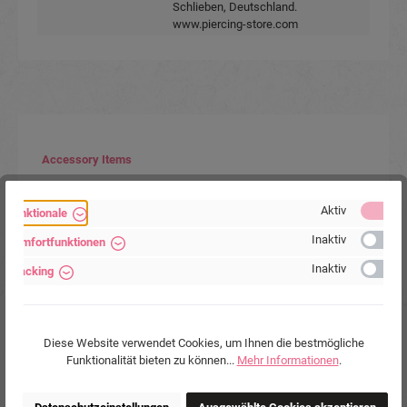
Schlieben, Deutschland.
www.piercing-store.com
Produktgalerie überspringen
Accessory Items
Aktiv
Funktionale
Inaktiv
Komfortfunktionen
Inaktiv
Tracking
Diese Website verwendet Cookies, um Ihnen die bestmögliche
Funktionalität bieten zu können...
Mehr Informationen
.
Nasenring 925er Silber mit farbiger Beschichtung
0.6mm Stärke