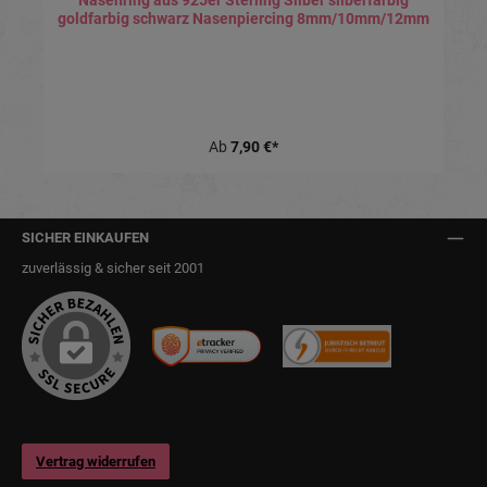
Nasenring aus 925er Sterling Silber silberfarbig
goldfarbig schwarz Nasenpiercing 8mm/10mm/12mm
Ab
7,90 €*
SICHER EINKAUFEN
zuverlässig & sicher seit 2001
Vertrag widerrufen