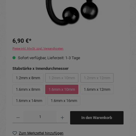
6,90 €*
Preise inkl. MwSt. zzgl. Versandkosten
Sofort verfügbar, Lieferzeit: 1-3 Tage
auswählen
Stabstärke x Innendurchmesser
1.2mm x 8mm
1.2mm x 10mm
1.2mm x 12mm
(Diese Option ist zurzeit nicht verfügbar.)
(Diese Option ist zurzeit n
1.6mm x 8mm
1.6mm x 10mm
1.6mm x 12mm
1.6mm x 14mm
1.6mm x 16mm
Produkt Anzahl: Gib den gewünschten Wert ein oder benutze die Schaltflächen um die Anzahl
In den Warenkorb
Zum Merkzettel hinzufügen