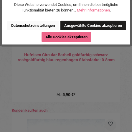
Diese Website verwendet Cookies, um Ihnen die bestmögliche
Funktionalität bieten zu können...
Mehr Informationen
.
Datenschutzeinstellungen
Ausgewählte Cookies akzeptieren
Alle Cookies akzeptieren
Hufeisen Circular Barbell goldfarbig schwarz
roségoldfarbig blau regenbogen Stabstärke: 0.8mm
Ab
5,90 €*
Produktgalerie überspringen
Kunden kauften auch