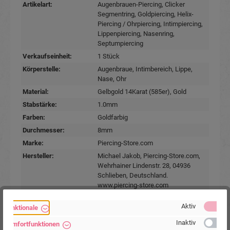
Artikelart:
Augenbrauen-Piercing
, Clicker
Segmentring
, Goldpiercing
, Helix-
Piercing / Ohrpiercing
, Intimpiercing
,
Lippenpiercing
, Nasenring
,
Septumpiercing
Verkaufseinheit:
1 Stück
Körperstelle:
Augenbraue
, Intimbereich
, Lippe
,
Nase
, Ohr
Material:
Gelbgold 14Karat (585er)
, Gold
Stabstärke:
1.0mm
Farben:
Goldfarbig
Durchmesser:
8mm
Marke:
Piercing-Store.com
Hersteller:
Michael Jakob, Piercing-Store.com,
Wehrhainer Lindenstr. 28, 04936
Schlieben, Deutschland.
www.piercing-store.com
Aktiv
Funktionale
Inaktiv
Komfortfunktionen