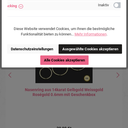
Inaktiv
Tracking
Produktgalerie überspringen
Accessory Items
Tipp
Diese Website verwendet Cookies, um Ihnen die bestmögliche
Funktionalität bieten zu können...
Mehr Informationen
.
Datenschutzeinstellungen
Ausgewählte Cookies akzeptieren
Alle Cookies akzeptieren
Nasenring aus 14karat Gelbgold Weissgold
Roségold 0.6mm mit Geschenkbox