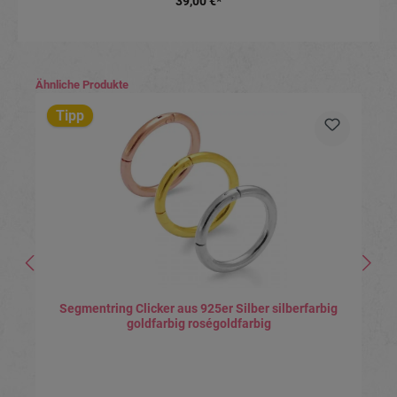
39,00 €*
Produktgalerie überspringen
Ähnliche Produkte
Tipp
Segmentring Clicker aus 925er Silber silberfarbig
goldfarbig roségoldfarbig