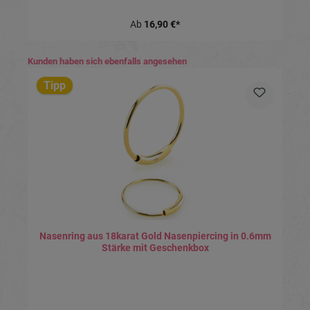
Ab
16,90 €*
Produktgalerie überspringen
Kunden haben sich ebenfalls angesehen
Tipp
Nasenring aus 18karat Gold Nasenpiercing in 0.6mm
Stärke mit Geschenkbox