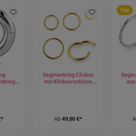
Tipp
ng
Segmentring Clicker
Segme
ntring
mit Klickverschluss
aus
 12mm
9karat Gold Gelbgold
Twist
ke
Weissgold Roségold mit
Geschenkbox
€*
Ab
49,00 €*