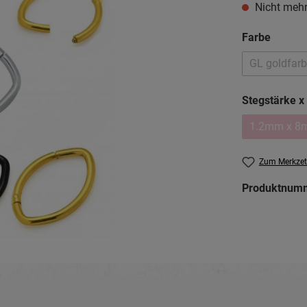
Nicht mehr
auswä
Farbe
GL goldfar
(Diese
Stegstärke 
1.2mm x 8
(Dies
Zum Merkzet
Produktnum