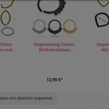
licker
Segmentring Clicker
Segme
ss oval
Klickverschluss
Kli
warz
Kugeldesign silber
Triange
ig
schwarz goldfarbig
g
*
12,90 €*
aben sich ebenfalls angesehen