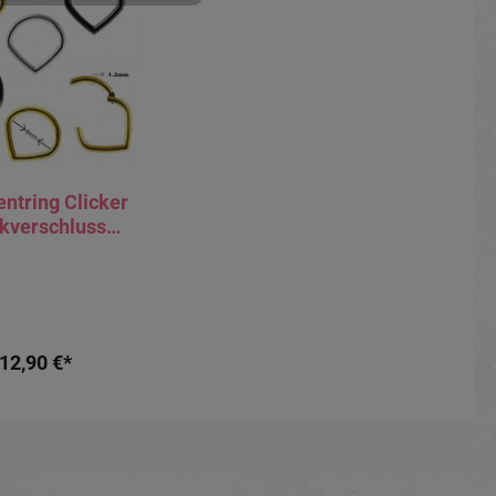
ntring Clicker
ckverschluss
l silber schwarz
oldfarbig
12,90 €*