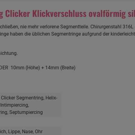
Clicker Klickverschluss ovalförmig si
chließen, nie mehr verlorene Segmentteile. Chirurgenstahl 316L o
Ringe haben die üblichen Segmentringe aufgrund der kinderleic
.
hichtung.
DER 10mm (Höhe) + 14mm (Breite)
, Clicker Segmentring
, Helix-
, Intimpiercing
,
ring
, Septumpiercing
ich
, Lippe
, Nase
, Ohr