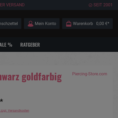
ER VERSAND
SEIT 2001
schzettel
Mein Konto
Warenkorb
0,00 €*
ALE %
RATGEBER
hwarz goldfarbig
Piercing-Store.com
*
. zzgl. Versandkosten