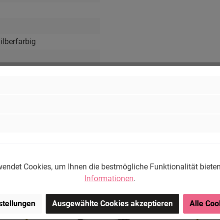
Silberfarbig
ng-Store.com, Wehrhainer
chlieben, Deutschland.
om
endet Cookies, um Ihnen die bestmögliche Funktionalität biete
Informationen
.
stellungen
Ausgewählte Cookies akzeptieren
Alle Coo