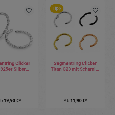
Tipp
ntring Clicker
Segmentring Clicker
 925er Silber
Titan G23 mit Scharnier
ed-Wire-Design
silber schwarz gold
roségold
Ab
19,90 €*
Ab
11,90 €*