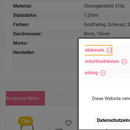
Material:
Chirurgenstahl 316L
Stabstärke:
1.2mm
Farben:
Goldfarbig
, Schwarz
, 
Durchmesser:
8mm
, 10mm
Marke:
Piercing-Store.com
Funktionale
Hersteller:
Michael Jakob, Pierci
Lindenstr. 28, 04936 S
Komfortfunktionen
www.piercing-store.c
Tracking
Accessory Items
Diese Website verw
Produktgalerie überspringen
Datenschutzein
Tipp