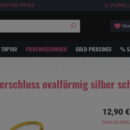
ÜNSTIGE PREISE
SCHNELL
Wun
- TOP100
PIERCINGSCHMUCK
GOLD-PIERCINGS
% S
erschluss ovalförmig silber sc
12,90 €
Preise inkl. MwSt