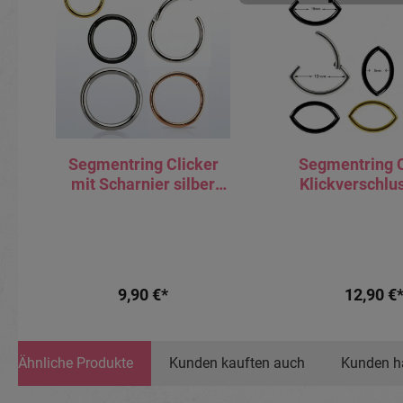
Segmentring Clicker
Segmentring C
mit Scharnier silber
Klickverschlu
schwarz gold roségold
silber sch
0.8/1.0/1.2mm/1.6mm
goldfarb
9,90 €*
12,90 €
Ähnliche Produkte
Kunden kauften auch
Kunden h