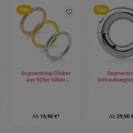
Produktgalerie überspringen
Tipp
Tipp
Segmentring Clicker
Segmentri
aus 925er Silber
Schraubsegme
silberfarbig goldfarbig
von 7mm bis
roségoldfarbig
Stabstär
Ab
16,90 €*
Ab
29,90 