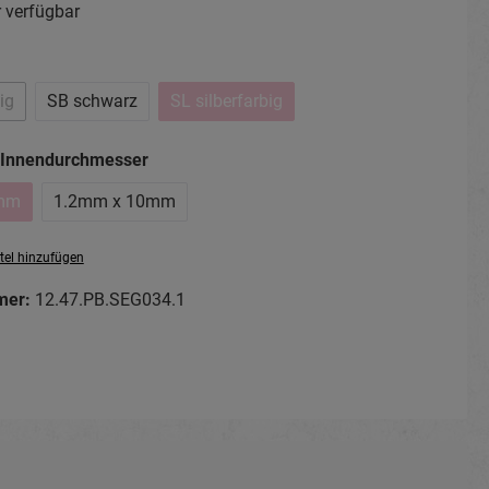
 verfügbar
hlen
big
SB schwarz
SL silberfarbig
 Option ist zurzeit nicht verfügbar.)
(Diese Option ist zurzeit nicht verfügbar
auswählen
x Innendurchmesser
mm
1.2mm x 10mm
e Option ist zurzeit nicht verfügbar.)
tel hinzufügen
mer:
12.47.PB.SEG034.1