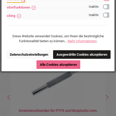
Schlieben, Deutschland.
Inaktiv
www.piercing-store.com
Komfortfunktionen
Inaktiv
Tracking
Diese Website verwendet Cookies, um Ihnen die bestmögliche
Funktionalität bieten zu können...
Mehr Informationen
.
Produktgalerie überspringen
Ähnliche Produkte
Tipp
Datenschutzeinstellungen
Ausgewählte Cookies akzeptieren
Alle Cookies akzeptieren
Gewindeschneider für PTFE und Bioplastic uvm.