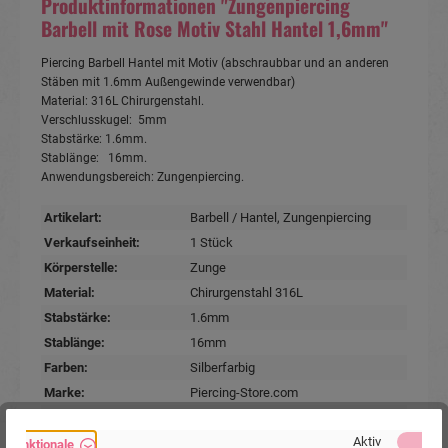
Produktinformationen "Zungenpiercing
Barbell mit Rose Motiv Stahl Hantel 1,6mm"
Piercing Barbell Hantel mit Motiv (abschraubbar und an anderen
Stäben mit 1.6mm Außengewinde verwendbar)
Material: 316L Chirurgenstahl.
Verschlusskugel: 5mm
Stabstärke: 1.6mm.
Stablänge: 16mm.
Anwendungsbereich: Zungenpiercing.
Artikelart:
Barbell / Hantel
, Zungenpiercing
Verkaufseinheit:
1 Stück
Körperstelle:
Zunge
Material:
Chirurgenstahl 316L
Stabstärke:
1.6mm
Stablänge:
16mm
Farben:
Silberfarbig
Marke:
Piercing-Store.com
Hersteller:
Michael Jakob, Piercing-Store.com,
Wehrhainer Lindenstr. 28, 04936
Aktiv
Funktionale