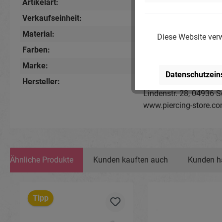
Artikelart:
Zubehör / Werkzeug
Verkaufseinheit:
1 Stück
Material:
Chirurgenstahl 316L
Diese Website verw
Farben:
Silberfarbig
Marke:
Piercing-Store.com
Datenschutzein
Hersteller:
Michael Jakob, Pierci
Lindenstr. 28, 04936 S
www.piercing-store.c
Ähnliche Produkte
Kunden kauften auch
Kunden h
Produktgalerie überspringen
Tipp