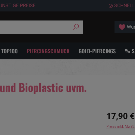
ÜNSTIGE PREISE
SCHNELL
Wun
- TOP100
PIERCINGSCHMUCK
GOLD-PIERCINGS
% S
und Bioplastic uvm.
17,90 €
Preise inkl. MwSt