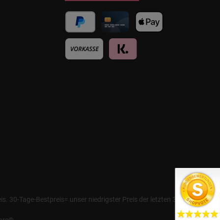
. 30-Tage-Bestpreis= unser niedrigster Preis der letzten 30 Tage