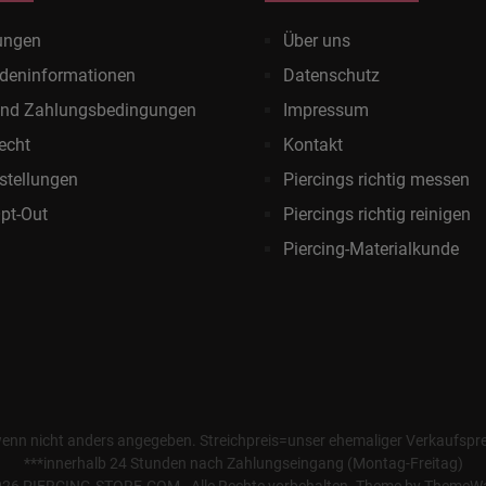
ungen
Über uns
deninformationen
Datenschutz
und Zahlungsbedingungen
Impressum
echt
Kontakt
stellungen
Piercings richtig messen
pt-Out
Piercings richtig reinigen
Piercing-Materialkunde
wenn nicht anders angegeben. Streichpreis=unser ehemaliger Verkaufspreis
***innerhalb 24 Stunden nach Zahlungseingang (Montag-Freitag)