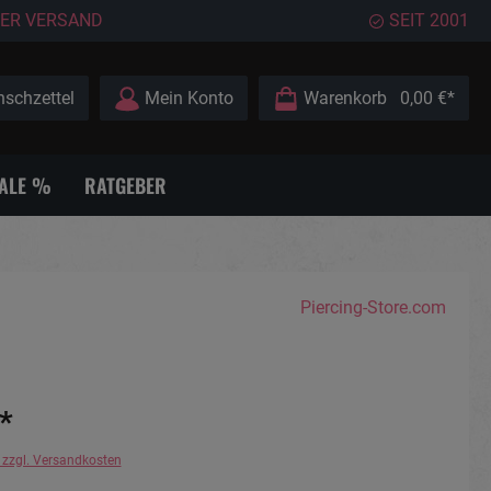
ER VERSAND
SEIT 2001
schzettel
Mein Konto
Warenkorb
0,00 €*
ALE %
RATGEBER
Piercing-Store.com
*
. zzgl. Versandkosten