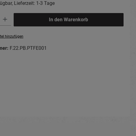
ügbar, Lieferzeit: 1-3 Tage
ib den gewünschten Wert ein oder benutze die Schaltflächen um die Anzahl zu erhö
In den Warenkorb
tel hinzufügen
mer:
F.22.PB.PTFE001