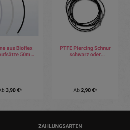
ne aus Bioflex
PTFE Piercing Schnur
Aufsätze 50mm
schwarz oder
e (ideal z.B. als
transparent
gerschafspierci
1.2mm/1.6mm
ng)
Ab
3,90 €*
Ab
2,90 €*
ZAHLUNGSARTEN