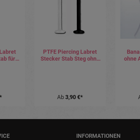
Labret
PTFE Piercing Labret
Bana
ab für
Stecker Stab Steg ohne
ohne 
tze
Aufsätze 1.2/1.6 mm
Stabläng
Schwan
*
Ab
3,90 €*
VICE
INFORMATIONEN