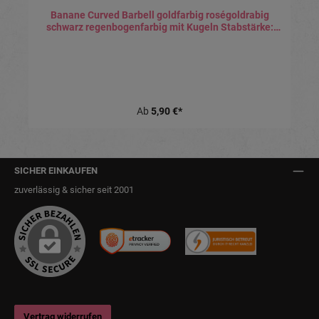
Banane Curved Barbell goldfarbig roségoldrabig
schwarz regenbogenfarbig mit Kugeln Stabstärke:
0.8mm
Ab
5,90 €*
SICHER EINKAUFEN
zuverlässig & sicher seit 2001
Vertrag widerrufen