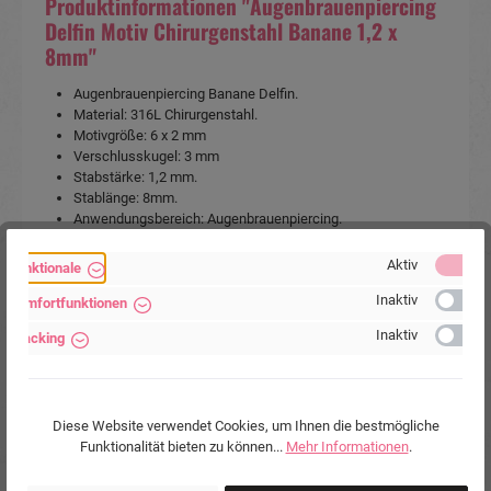
Produktinformationen "Augenbrauenpiercing
Delfin Motiv Chirurgenstahl Banane 1,2 x
8mm"
Augenbrauenpiercing Banane Delfin.
Material: 316L Chirurgenstahl.
Motivgröße: 6 x 2 mm
Verschlusskugel: 3 mm
Stabstärke: 1,2 mm.
Stablänge: 8mm.
Anwendungsbereich: Augenbrauenpiercing.
Artikelart:
Augenbrauen-Piercing
, Banane /
Aktiv
Funktionale
Curved Barbell
Inaktiv
Komfortfunktionen
Verkaufseinheit:
1 Stück
Inaktiv
Tracking
Körperstelle:
Augenbraue
Material:
Chirurgenstahl 316L
Stabstärke:
1.2mm
Stablänge:
8mm
Diese Website verwendet Cookies, um Ihnen die bestmögliche
Funktionalität bieten zu können...
Mehr Informationen
.
Farben:
Silberfarbig
Marke:
Piercing-Store.com