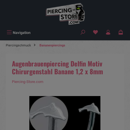
alt springen
Navigation
Piercingschmuck
Bananenpiercings
Augenbrauenpiercing Delfin Motiv
Chirurgenstahl Banane 1,2 x 8mm
Piercing-Store.com
Bildergalerie überspringen