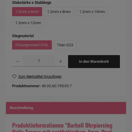
auswählen
Stabstärke x Stablänge
1.2mm x 6mm
1.2mm x 8mm
1.2mm x 10mm
1.2mm x 12mm
auswählen
Stegmaterial
Chirurgenstahl 316L
Titan G23
Produkt Anzahl: Gib den gewünschten Wert ein oder benutze die Schaltflächen um die Anzahl
In den Warenkorb
Zum Merkzettel hinzufügen
Produktnummer:
48.35.AD.TRG33.7
Beschreibung
Produktinformationen "Barbell Ohrpiercing
Helix Tragus mit synthetischem 4mm-Opal