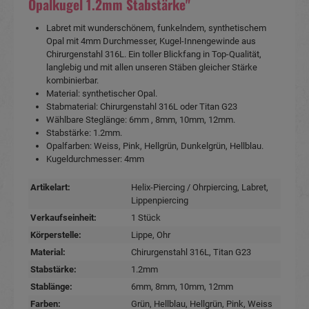
Opalkugel 1.2mm Stabstärke"
Labret mit wunderschönem, funkelndem, synthetischem
Opal mit 4mm Durchmesser, Kugel-Innengewinde aus
Chirurgenstahl 316L. Ein toller Blickfang in Top-Qualität,
langlebig und mit allen unseren Stäben gleicher Stärke
kombinierbar.
Material: synthetischer Opal.
Stabmaterial: Chirurgenstahl 316L oder Titan G23
Wählbare Steglänge: 6mm , 8mm, 10mm, 12mm.
Stabstärke: 1.2mm.
Opalfarben: Weiss, Pink, Hellgrün, Dunkelgrün, Hellblau.
Kugeldurchmesser: 4mm
Artikelart:
Helix-Piercing / Ohrpiercing
, Labret
,
Lippenpiercing
Verkaufseinheit:
1 Stück
Körperstelle:
Lippe
, Ohr
Material:
Chirurgenstahl 316L
, Titan G23
Stabstärke:
1.2mm
Stablänge:
6mm
, 8mm
, 10mm
, 12mm
Farben:
Grün
, Hellblau
, Hellgrün
, Pink
, Weiss