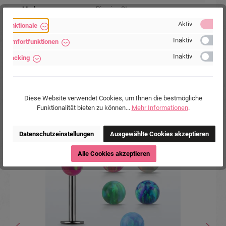
Marke:
Piercing-Store.com
Hersteller:
Michael Jakob, Piercing-Store.com,
Aktiv
Funktionale
Wehrhainer Lindenstr. 28, 04936
Inaktiv
Schlieben, Deutschland.
Komfortfunktionen
www.piercing-store.com
Inaktiv
Tracking
Diese Website verwendet Cookies, um Ihnen die bestmögliche
Funktionalität bieten zu können...
Mehr Informationen
.
Produktgalerie überspringen
Accessory Items
Datenschutzeinstellungen
Ausgewählte Cookies akzeptieren
Tipp
Alle Cookies akzeptieren