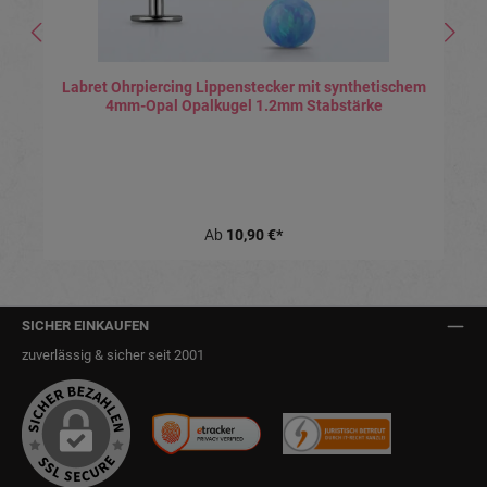
Labret Ohrpiercing Lippenstecker mit synthetischem
4mm-Opal Opalkugel 1.2mm Stabstärke
Ab
10,90 €*
SICHER EINKAUFEN
zuverlässig & sicher seit 2001