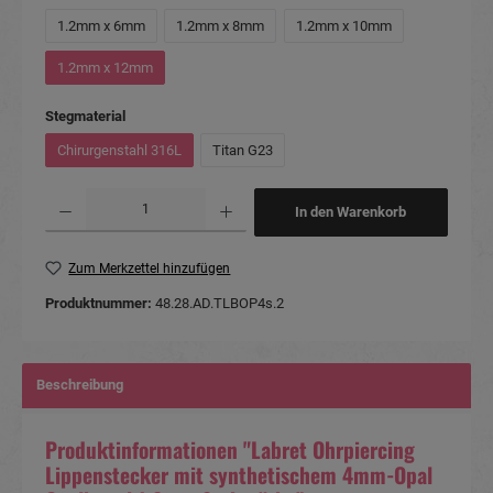
1.2mm x 6mm
1.2mm x 8mm
1.2mm x 10mm
1.2mm x 12mm
auswählen
Stegmaterial
Chirurgenstahl 316L
Titan G23
Produkt Anzahl: Gib den gewünschten Wert ein oder benutze die Schaltflächen um die Anzahl
In den Warenkorb
Zum Merkzettel hinzufügen
Produktnummer:
48.28.AD.TLBOP4s.2
Beschreibung
Produktinformationen "Labret Ohrpiercing
Lippenstecker mit synthetischem 4mm-Opal