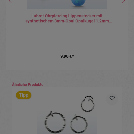
Labret Ohrpiercing Lippenstecker mit
synthetischem 3mm-Opal Opalkugel 1.2mm
Stabstärke
9,90 €*
Produktgalerie überspringen
Ähnliche Produkte
Tipp