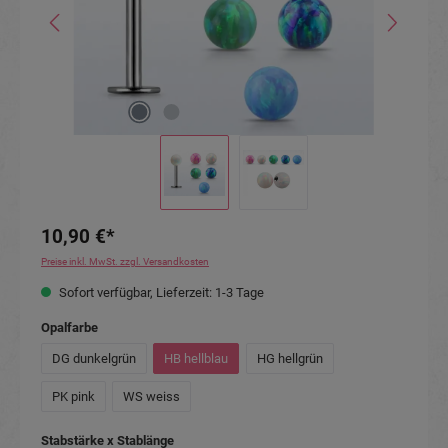
10,90 €*
Preise inkl. MwSt. zzgl. Versandkosten
Sofort verfügbar, Lieferzeit: 1-3 Tage
auswählen
Opalfarbe
DG dunkelgrün
HB hellblau
HG hellgrün
PK pink
WS weiss
auswählen
Stabstärke x Stablänge