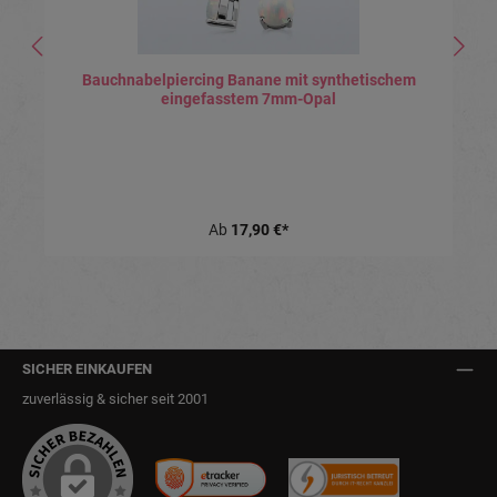
Bauchnabelpiercing Banane mit synthetischem
eingefasstem 7mm-Opal
Ab
17,90 €*
SICHER EINKAUFEN
zuverlässig & sicher seit 2001