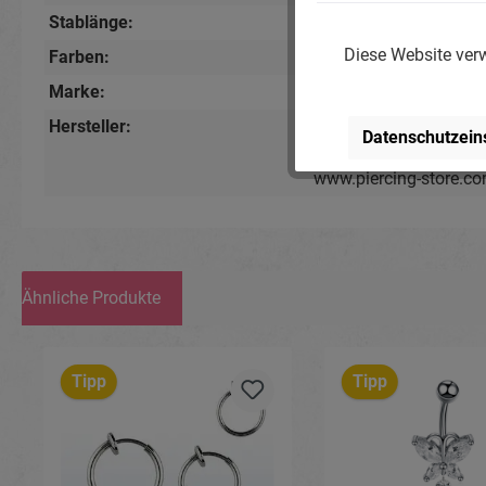
Stablänge:
10mm
Diese Website verw
Farben:
Kristallklar
, Silberfarbi
Marke:
Piercing-Store.com
Hersteller:
Michael Jakob, Pierci
Datenschutzein
Lindenstr. 28, 04936 S
www.piercing-store.c
Ähnliche Produkte
Produktgalerie überspringen
Tipp
Tipp