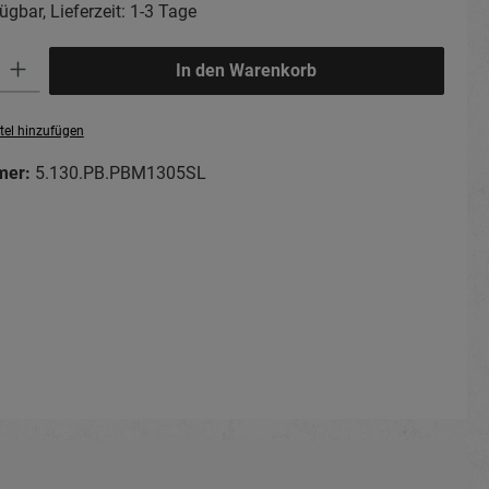
ügbar, Lieferzeit: 1-3 Tage
ib den gewünschten Wert ein oder benutze die Schaltflächen um die Anzahl zu erhö
In den Warenkorb
tel hinzufügen
mer:
5.130.PB.PBM1305SL