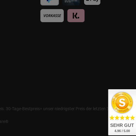
. 30-Tage-Bestpreis= unser niedrigster Preis der letzten 30 Tage
are®
SEHR GUT
4.96 / 5.00