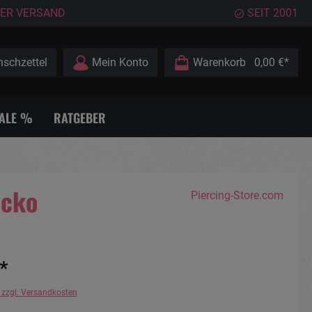
ER VERSAND
SEIT 2001
schzettel
Mein Konto
Warenkorb
0,00 €*
ALE %
RATGEBER
ecko
Piercing-Store.com
*
. zzgl. Versandkosten