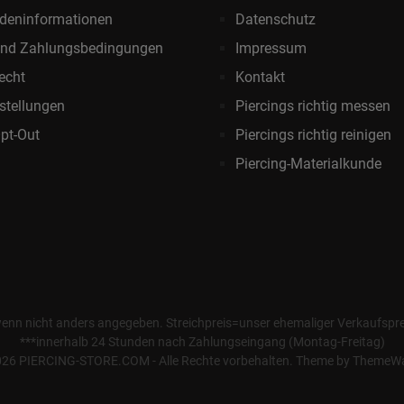
deninformationen
Datenschutz
und Zahlungsbedingungen
Impressum
echt
Kontakt
stellungen
Piercings richtig messen
pt-Out
Piercings richtig reinigen
Piercing-Materialkunde
wenn nicht anders angegeben. Streichpreis=unser ehemaliger Verkaufspreis
***innerhalb 24 Stunden nach Zahlungseingang (Montag-Freitag)
26 PIERCING-STORE.COM - Alle Rechte vorbehalten. Theme by
ThemeW