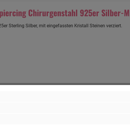
iercing Chirurgenstahl 925er Silber-M
 Sterling Silber, mit eingefassten Kristall Steinen verziert.
Chirurgenstahl 316L