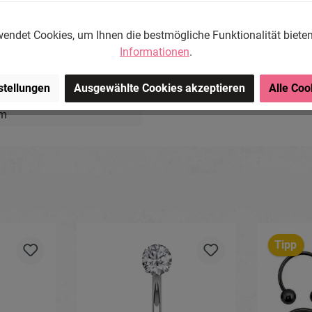
endet Cookies, um Ihnen die bestmögliche Funktionalität biete
g
Informationen
.
ng-Store.com, Wehrhainer
stellungen
Ausgewählte Cookies akzeptieren
Alle Coo
chlieben, Deutschland.
om
Tipp