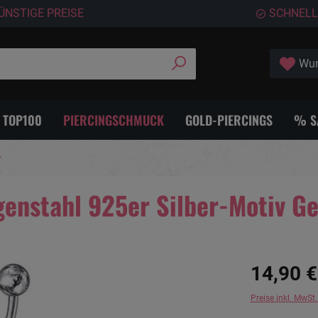
ÜNSTIGE PREISE
SCHNELL
Wun
- TOP100
PIERCINGSCHMUCK
GOLD-PIERCINGS
% S
L
genstahl 925er Silber-Motiv G
14,90 €
Preise inkl. MwSt