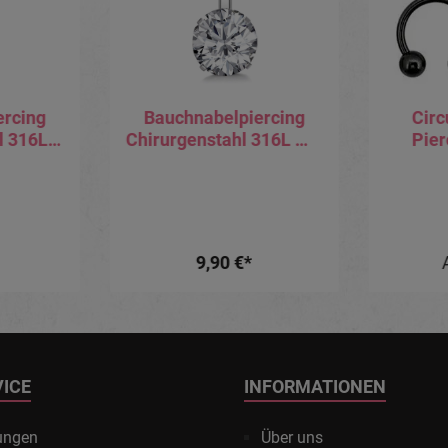
ercing
Bauchnabelpiercing
Circ
l 316L
Chirurgenstahl 316L mit
Pier
g mit
zwei eingefassten
K
nger
runden Kristallen
1.
S
9,90 €*
VICE
INFORMATIONEN
ungen
Über uns