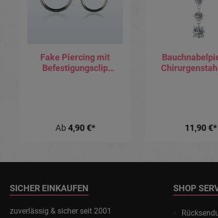
Fake Piercing mit
Bauchnabelpi
Befestigungsclip
Chirurgenstah
Augenbraue Lippe Ohr
Schmetterlin
Bauchnabel Helix
Kristallanhä
Ab
4,90 €*
11,90 €*
SICHER EINKAUFEN
SHOP SER
zuverlässig & sicher seit 2001
Rücksend