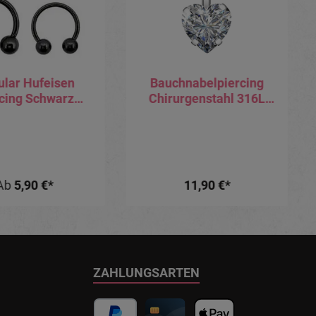
ular Hufeisen
Bauchnabelpiercing
cing Schwarz
Chirurgenstahl 316L
ugeln Stahl
Kristallherz mit
2mm/1.6mm-
eingefassten Kristallen
tabstärke
Ab
5,90 €*
11,90 €*
ZAHLUNGSARTEN