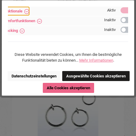
Marke:
Piercing-Store.com
Aktiv
Funktionale
Hersteller:
Michael Jakob, Piercing-Store.com,
Inaktiv
Komfortfunktionen
Wehrhainer Lindenstr. 28, 04936
Schlieben, Deutschland.
Inaktiv
Tracking
www.piercing-store.com
Diese Website verwendet Cookies, um Ihnen die bestmögliche
Funktionalität bieten zu können...
Mehr Informationen
.
Datenschutzeinstellungen
Ausgewählte Cookies akzeptieren
Produktgalerie überspringen
Ähnliche Produkte
Tipp
Alle Cookies akzeptieren