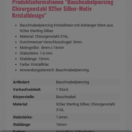
Produktinformationen "Bauchnabelpiercing
Chirurgenstahl 925er Silber-Motiv
Kristalldesign"
Bauchnabelpiercing Kristallstein mit Anhänger Stern aus
925er Sterling Silber.
Material: Chirurgenstahl 316L.
Durchmesser Verschlusskugel: 5mm.
Motivgröße: 8mm x 16mm
Stabstärke: 1.6 mm.
Stablänge: 10mm.
Farbe: Kristallklar.
Anwendungsbereich: Bauchnabelpiercing.
Artikelart:
Bauchnabelpiercing
Verkaufseinheit:
1 Stück
Körperstelle:
Bauchnabel
Material:
925er Sterling Silber
, Chirurgenstahl
316L
Stabstärke:
1.6mm
Stablänge:
10mm
Farben:
Kristallklar
, Silberfarbig