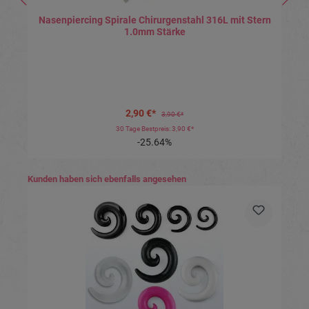
Nasenpiercing Spirale Chirurgenstahl 316L mit Stern
1.0mm Stärke
2,90 €*
3,90 €*
30 Tage Bestpreis: 3,90 €*
-25.64%
Produktgalerie überspringen
Kunden haben sich ebenfalls angesehen