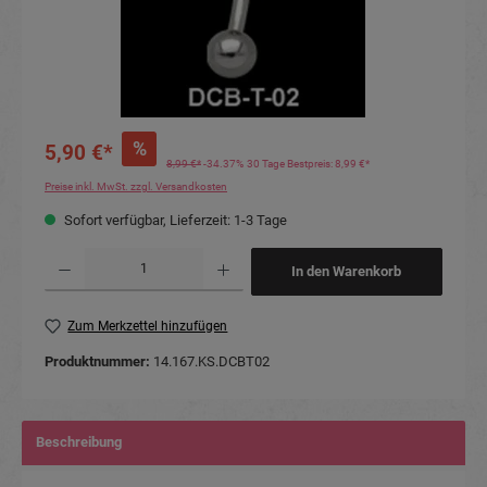
%
5,90 €*
8,99 €*
-34.37%
30 Tage Bestpreis: 8,99 €*
Preise inkl. MwSt. zzgl. Versandkosten
Sofort verfügbar, Lieferzeit: 1-3 Tage
Produkt Anzahl: Gib den gewünschten Wert ein oder benutze die Schaltflächen um die Anzahl
In den Warenkorb
Zum Merkzettel hinzufügen
Produktnummer:
14.167.KS.DCBT02
Beschreibung