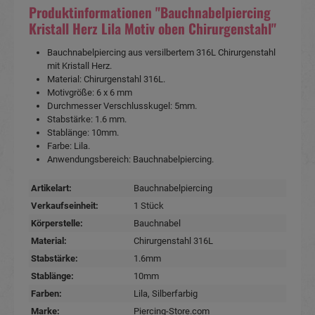
Produktinformationen "Bauchnabelpiercing
Kristall Herz Lila Motiv oben Chirurgenstahl"
Bauchnabelpiercing aus versilbertem 316L Chirurgenstahl
mit Kristall Herz.
Material: Chirurgenstahl 316L.
Motivgröße: 6 x 6 mm
Durchmesser Verschlusskugel: 5mm.
Stabstärke: 1.6 mm.
Stablänge: 10mm.
Farbe: Lila.
Anwendungsbereich: Bauchnabelpiercing.
Artikelart:
Bauchnabelpiercing
Verkaufseinheit:
1 Stück
Körperstelle:
Bauchnabel
Material:
Chirurgenstahl 316L
Stabstärke:
1.6mm
Stablänge:
10mm
Farben:
Lila
, Silberfarbig
Marke:
Piercing-Store.com