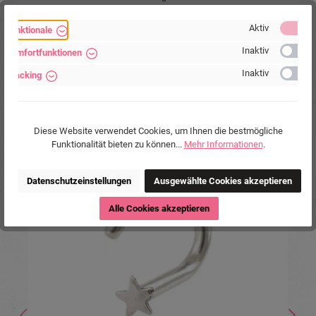
Hersteller:
Michael Jakob, Piercing-Store.com,
Wehrhainer Lindenstr. 28, 04936
Aktiv
Funktionale
Schlieben, Deutschland.
Inaktiv
Komfortfunktionen
www.piercing-store.com
Inaktiv
Tracking
Diese Website verwendet Cookies, um Ihnen die bestmögliche
Funktionalität bieten zu können...
Mehr Informationen
.
Produktgalerie überspringen
Ähnliche Produkte
Datenschutzeinstellungen
Ausgewählte Cookies akzeptieren
%
Alle Cookies akzeptieren