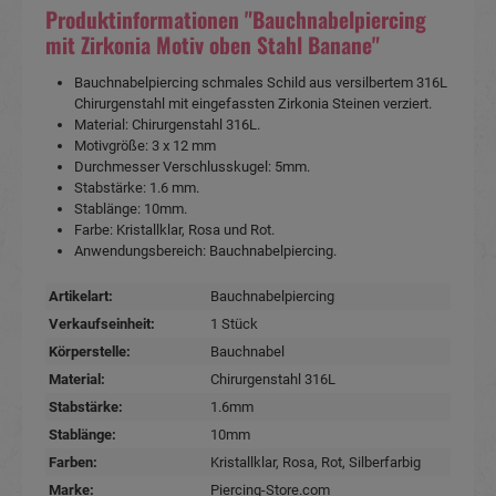
Produktinformationen "Bauchnabelpiercing
mit Zirkonia Motiv oben Stahl Banane"
Bauchnabelpiercing schmales Schild aus versilbertem 316L
Chirurgenstahl mit eingefassten Zirkonia Steinen verziert.
Material: Chirurgenstahl 316L.
Motivgröße: 3 x 12 mm
Durchmesser Verschlusskugel: 5mm.
Stabstärke: 1.6 mm.
Stablänge: 10mm.
Farbe: Kristallklar, Rosa und Rot.
Anwendungsbereich: Bauchnabelpiercing.
Artikelart:
Bauchnabelpiercing
Verkaufseinheit:
1 Stück
Körperstelle:
Bauchnabel
Material:
Chirurgenstahl 316L
Stabstärke:
1.6mm
Stablänge:
10mm
Farben:
Kristallklar
, Rosa
, Rot
, Silberfarbig
Marke:
Piercing-Store.com