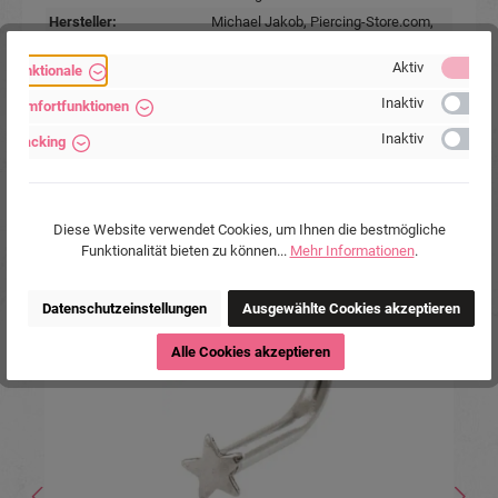
Hersteller:
Michael Jakob, Piercing-Store.com,
Wehrhainer Lindenstr. 28, 04936
Schlieben, Deutschland.
Aktiv
Funktionale
www.piercing-store.com
Inaktiv
Komfortfunktionen
Inaktiv
Tracking
Diese Website verwendet Cookies, um Ihnen die bestmögliche
Produktgalerie überspringen
Ähnliche Produkte
Funktionalität bieten zu können...
Mehr Informationen
.
%
Datenschutzeinstellungen
Ausgewählte Cookies akzeptieren
Alle Cookies akzeptieren