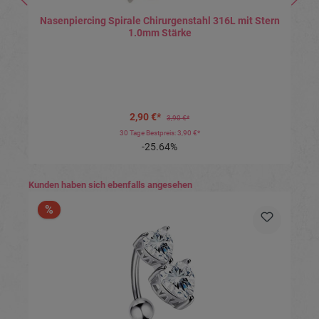
Nasenpiercing Spirale Chirurgenstahl 316L mit Stern
1.0mm Stärke
2,90 €*
3,90 €*
30 Tage Bestpreis: 3,90 €*
-25.64%
Produktgalerie überspringen
Kunden haben sich ebenfalls angesehen
%