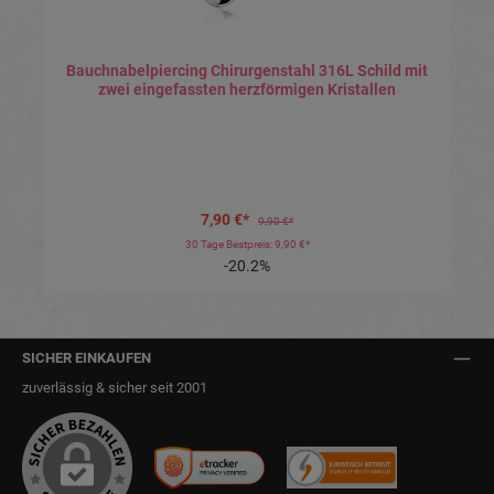
Bauchnabelpiercing Chirurgenstahl 316L Schild mit
zwei eingefassten herzförmigen Kristallen
7,90 €*
9,90 €*
30 Tage Bestpreis: 9,90 €*
-20.2%
SICHER EINKAUFEN
zuverlässig & sicher seit 2001